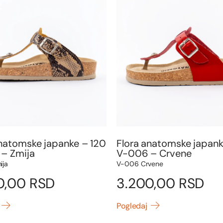
anatomske japanke – 120
Flora anatomske japank
– Zmija
V-006 – Crvene
ija
V-006 Crvene
0,00
RSD
3.200,00
RSD
Pogledaj