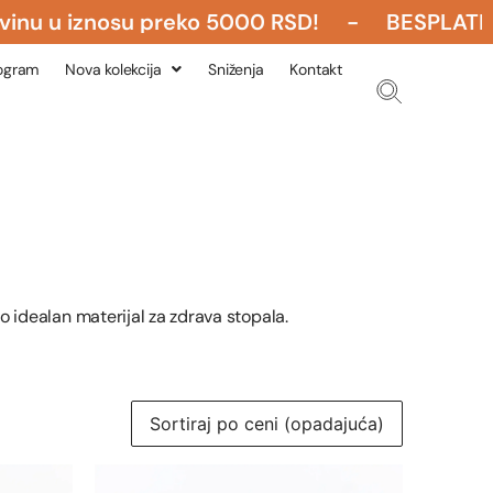
u u iznosu preko 5000 RSD! - BESPLATNA POŠ
rogram
Nova kolekcija
Sniženja
Kontakt
o idealan materijal za zdrava stopala.