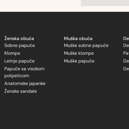
Ženska obuća
Muška obuća
De
Sobne papuče
Muške sobne papuče
De
Klompe
Muške klompe
Pa
Letnje papuče
Muške papuče
De
Papuče sa visokom
De
potpeticom
Anatomske japanke
Ženske sandale