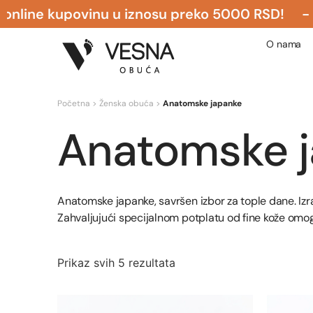
ne kupovinu u iznosu preko 5000 RSD! - BE
O nama
Početna
>
Ženska obuća
>
Anatomske japanke
Anatomske 
Anatomske japanke, savršen izbor za tople dane. Izra
Zahvaljujući specijalnom potplatu od fine kože omo
Prikaz svih 5 rezultata