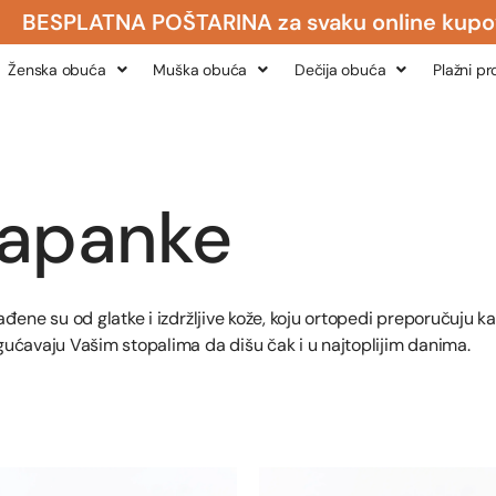
SPLATNA POŠTARINA za svaku online kupovin
Ženska obuća
Muška obuća
Dečija obuća
Plažni p
japanke
đene su od glatke i izdržljive kože, koju ortopedi preporučuju ka
gućavaju Vašim stopalima da dišu čak i u najtoplijim danima.