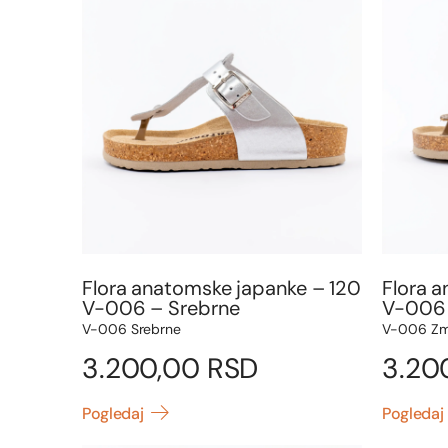
Flora anatomske japanke – 120
Flora 
V-006 – Srebrne
V-006 
V-006 Srebrne
V-006 Zm
3.200,00
RSD
3.20
Pogledaj
Pogledaj