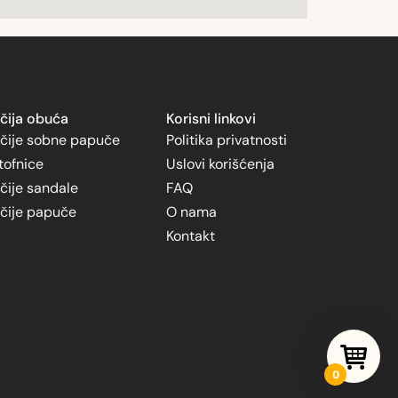
čija obuća
Korisni linkovi
čije sobne papuče
Politika privatnosti
tofnice
Uslovi korišćenja
čije sandale
FAQ
čije papuče
O nama
Kontakt
0