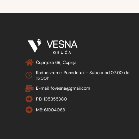
Ćuprijska 69, Ćuprija
Radno vreme: Ponedeljak - Subota od 07:00 do
15:00h
E-mail: fovesna@gmail.com
PIB: 105355880
MB: 61004068