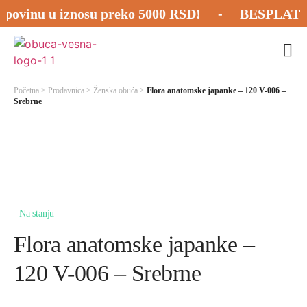
vinu u iznosu preko 5000 RSD! - BESPLATNA P
Početna
>
Prodavnica
>
Ženska obuća
>
Flora anatomske japanke – 120 V-006 –
Srebrne
Na stanju
Flora anatomske japanke –
120 V-006 – Srebrne