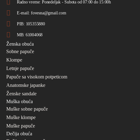
Radno vreme: Ponedeljak - Subota od 07:00 do 15:00h
E-mail: fovesna@gmail.com
PIB: 105355880
MB: 61004068
Ženska obuća
Sobne papuče
Klompe
Letnje papuče
Papuče sa visokom potpeticom
Anatomske japanke
Ženske sandale
Muška obuća
Muške sobne papuče
Muške klompe
Muške papuče
Dečija obuća