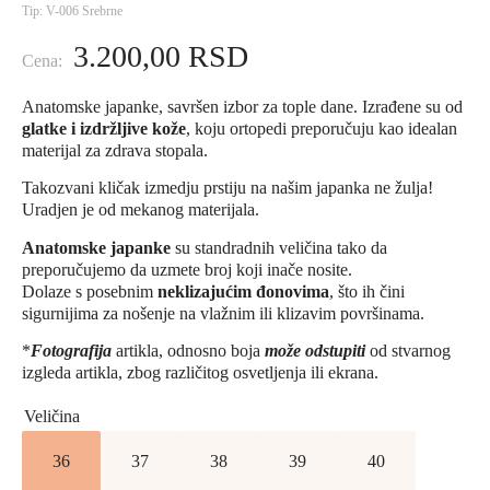
Tip: V-006 Srebrne
3.200,00
RSD
Anatomske japanke, savršen izbor za tople dane. Izrađene su od
glatke i izdržljive kože
, koju ortopedi preporučuju kao idealan
materijal za zdrava stopala.
Takozvani kličak izmedju prstiju na našim japanka ne žulja!
Uradjen je od mekanog materijala.
Anatomske japanke
su standradnih veličina tako da
preporučujemo da uzmete broj koji inače nosite.
Dolaze s posebnim
neklizajućim đonovima
, što ih čini
sigurnijima za nošenje na vlažnim ili klizavim površinama.
*
Fotografija
artikla, odnosno boja
može odstupiti
od stvarnog
izgleda artikla, zbog različitog osvetljenja ili ekrana.
Veličina
36
37
38
39
40