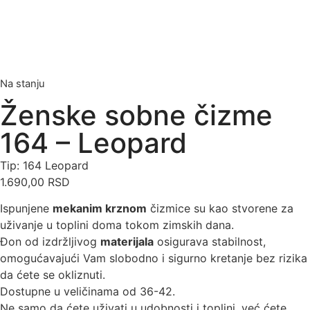
Na stanju
Ženske sobne čizme
164 – Leopard
Tip: 164 Leopard
1.690,00
RSD
Ispunjene
mekanim krznom
čizmice su kao stvorene za
uživanje u toplini doma tokom zimskih dana.
Đon od izdržljivog
materijala
osigurava stabilnost,
omogućavajući Vam slobodno i sigurno kretanje bez rizika
da ćete se okliznuti.
Dostupne u veličinama od 36-42.
Ne samo da ćete uživati u udobnosti i toplini, već ćete