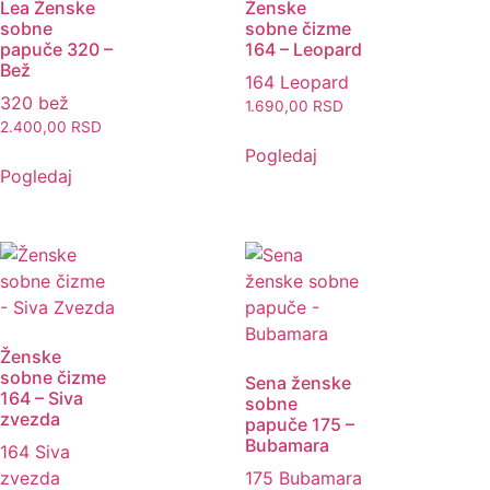
Lea Ženske
Ženske
sobne
sobne čizme
papuče 320 –
164 – Leopard
Bež
164 Leopard
320 bež
1.690,00
RSD
2.400,00
RSD
Pogledaj
Pogledaj
Ženske
sobne čizme
Sena ženske
164 – Siva
sobne
zvezda
papuče 175 –
Bubamara
164 Siva
zvezda
175 Bubamara