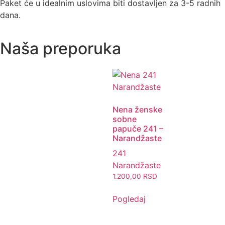
Paket će u idealnim uslovima biti dostavljen za 3-5 radnih
dana.
Naša preporuka
Nena ženske
sobne
papuče 241 –
Narandžaste
241
Narandžaste
1.200,00
RSD
Pogledaj