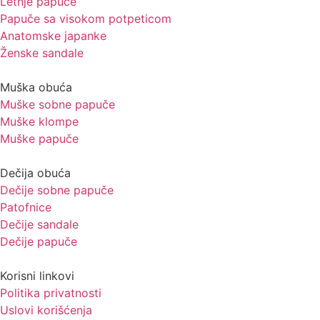
Letnje papuče
Papuče sa visokom potpeticom
Anatomske japanke
Ženske sandale
Muška obuća
Muške sobne papuče
Muške klompe
Muške papuče
Dečija obuća
Dečije sobne papuče
Patofnice
Dečije sandale
Dečije papuče
Korisni linkovi
Politika privatnosti
Uslovi korišćenja