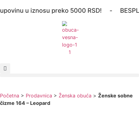
ovinu u iznosu preko 5000 RSD! - BESPLATN
Početna
>
Prodavnica
>
Ženska obuća
>
Ženske sobne
čizme 164 – Leopard