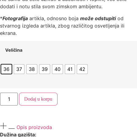
dodati i notu stila svom zimskom ambijentu.
*
Fotografija
artikla, odnosno boja
može odstupiti
od
stvarnog izgleda artikla, zbog različitog osvetljenja ili
ekrana.
Veličina
36
37
38
39
40
41
42
Dodaj u korpu
Opis proizvoda
Dužina gazišta: