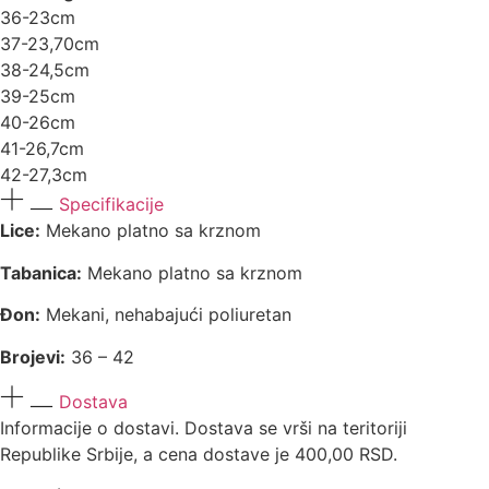
36-23cm
37-23,70cm
38-24,5cm
39-25cm
40-26cm
41-26,7cm
42-27,3cm
Specifikacije
Lice:
Mekano platno sa krznom
Tabanica:
Mekano platno sa krznom
Đon:
Mekani, nehabajući poliuretan
Brojevi:
36 – 42
Dostava
Informacije o dostavi. Dostava se vrši na teritoriji
Republike Srbije, a cena dostave je 400,00 RSD.