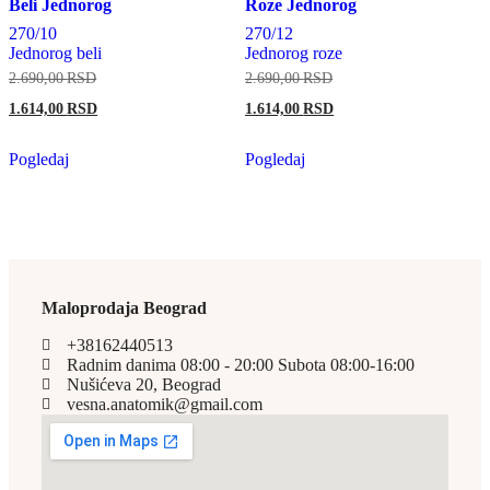
Beli Jednorog
Roze Jednorog
270/10
270/12
Jednorog beli
Jednorog roze
2.690,00
RSD
2.690,00
RSD
1.614,00
RSD
1.614,00
RSD
Pogledaj
Pogledaj
Maloprodaja Beograd
+38162440513
Radnim danima 08:00 - 20:00 Subota 08:00-16:00
Nušićeva 20, Beograd
vesna.anatomik@gmail.com​