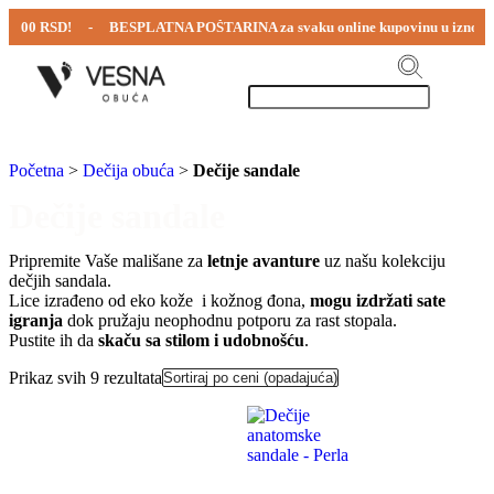
5000 RSD! - BESPLATNA POŠTARINA za svaku online kupovinu u iznosu p
Početna
>
Dečija obuća
>
Dečije sandale
Dečije sandale
Pripremite Vaše mališane za
letnje avanture
uz našu kolekciju
dečjih sandala.
Lice izrađeno od eko kože i kožnog đona,
mogu izdržati sate
igranja
dok pružaju neophodnu potporu za rast stopala.
Pustite ih da
skaču sa stilom i udobnošću
.
Prikaz svih 9 rezultata