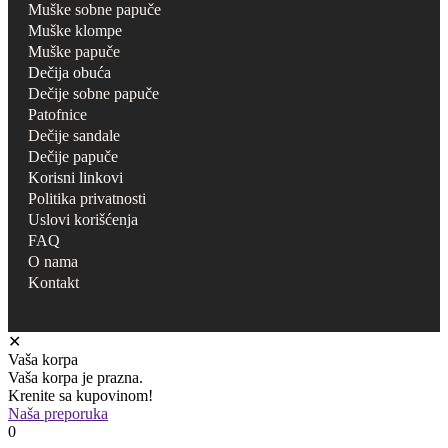
Muške sobne papuče
Muške klompe
Muške papuče
Dečija obuća
Dečije sobne papuče
Patofnice
Dečije sandale
Dečije papuče
Korisni linkovi
Politika privatnosti
Uslovi korišćenja
FAQ
O nama
Kontakt
✕
Vaša korpa
Vaša korpa je prazna.
Krenite sa kupovinom!
Naša preporuka
0