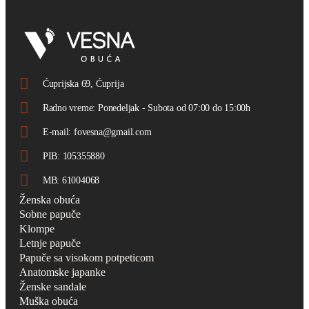
Ćuprijska 69, Ćuprija
Radno vreme: Ponedeljak - Subota od 07:00 do 15:00h
E-mail: fovesna@gmail.com
PIB: 105355880
MB: 61004068
Ženska obuća
Sobne papuče
Klompe
Letnje papuče
Papuče sa visokom potpeticom
Anatomske japanke
Ženske sandale
Muška obuća