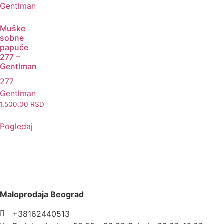
Muške
sobne
papuče
277 –
Gentlman
277
Gentlman
1.500,00
RSD
Pogledaj
Maloprodaja Beograd
+38162440513