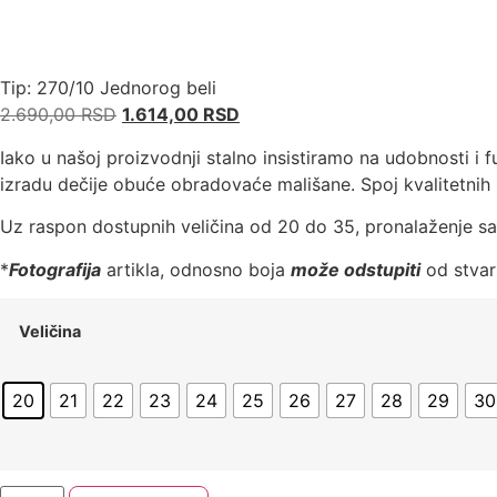
Tip: 270/10 Jednorog beli
2.690,00
RSD
1.614,00
RSD
Iako u našoj proizvodnji stalno insistiramo na udobnosti i 
izradu dečije obuće obradovaće mališane. Spoj kvalitetnih
Uz raspon dostupnih veličina od 20 do 35, pronalaženje sav
*
Fotografija
artikla, odnosno boja
može odstupiti
od stvarn
Veličina
20
21
22
23
24
25
26
27
28
29
30