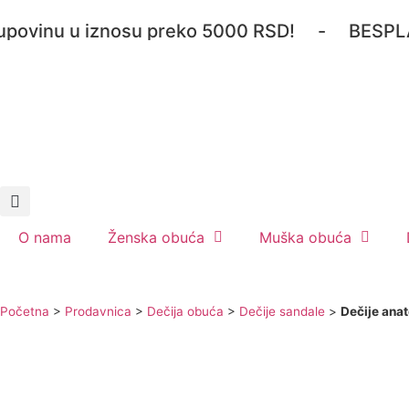
nu u iznosu preko 5000 RSD! - BESPLATNA P
O nama
Ženska obuća
Muška obuća
Početna
>
Prodavnica
>
Dečija obuća
>
Dečije sandale
>
Dečije ana