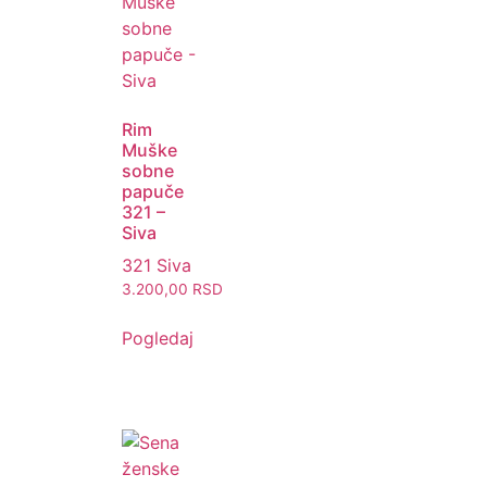
Rim
Muške
sobne
papuče
321 –
Siva
321 Siva
3.200,00
RSD
Pogledaj