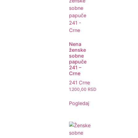
Nena
ženske
sobne
papuče
241 –
Crne
241 Crne
1.200,00
RSD
Pogledaj