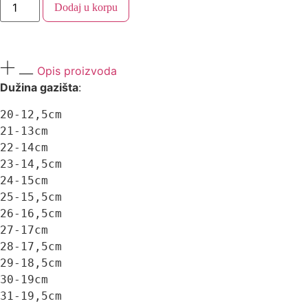
Dodaj u korpu
Opis proizvoda
Dužina gazišta
:
20-12,5cm 

21-13cm 

22-14cm 

23-14,5cm 

24-15cm 

25-15,5cm 

26-16,5cm 

27-17cm 

28-17,5cm 

29-18,5cm 

30-19cm 

31-19,5cm 
