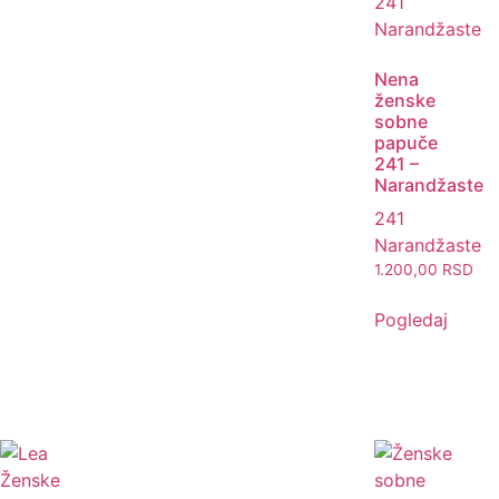
Nena
ženske
sobne
papuče
241 –
Narandžaste
241
Narandžaste
1.200,00
RSD
Pogledaj