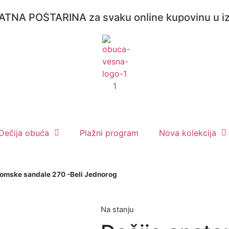
OŠTARINA za svaku online kupovinu u iznos
Dečija obuća
Plažni program
Nova kolekcija
tomske sandale 270 -Beli Jednorog
Na stanju