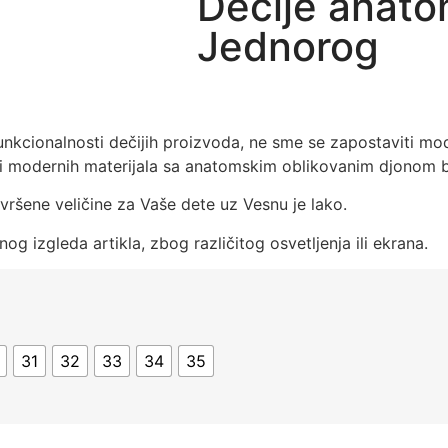
Dečije anato
Jednorog
funkcionalnosti dečijih proizvoda, ne sme se zapostaviti mod
 i modernih materijala sa anatomskim oblikovanim djonom b
ršene veličine za Vaše dete uz Vesnu je lako.
og izgleda artikla, zbog različitog osvetljenja ili ekrana.
31
32
33
34
35