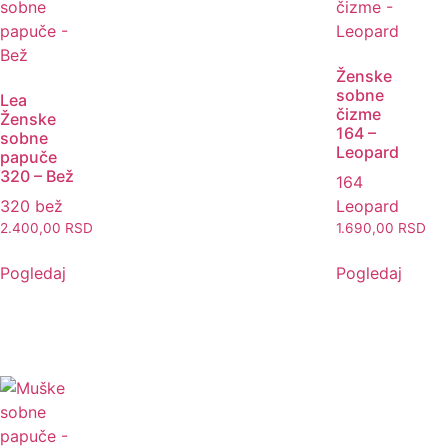
Ženske
sobne
Lea
čizme
Ženske
164 –
sobne
Leopard
papuče
320 – Bež
164
320 bež
Leopard
2.400,00
RSD
1.690,00
RSD
Pogledaj
Pogledaj