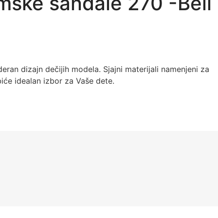
mske sandale 270 -Beli
eran dizajn dečijih modela. Sjajni materijali namenjeni za
iće idealan izbor za Vaše dete.