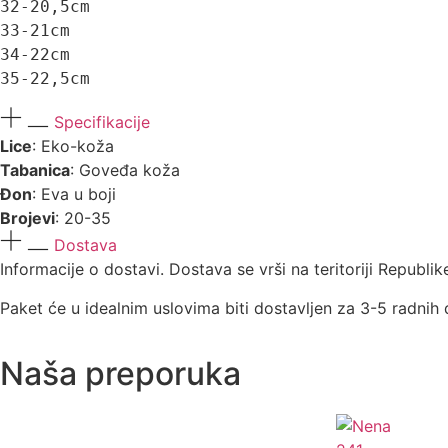
32-20,5cm 

33-21cm 

34-22cm 

35-22,5cm
Specifikacije
Lice
: Eko-koža
Tabanica
: Goveđa koža
Đon
: Eva u boji
Brojevi
: 20-35
Dostava
Informacije o dostavi. Dostava se vrši na teritoriji Republi
Paket će u idealnim uslovima biti dostavljen za 3-5 radnih
Naša preporuka