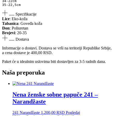
34-22cm 

35-22,5cm
Specifikacije
Lice
: Eko-koža
Tabanica
: Goveđa koža
Đon
: Poliuretan
Brojevi
: 20-35
Dostava
Informacije o dostavi. Dostava se vrši na teritoriji Republike Srbije,
a cena dostave je 400,00 RSD.
Paket će u idealnim uslovima biti dostavljen za 3-5 radnih dana.
Naša preporuka
Nena ženske sobne papuče 241 –
Narandžaste
241 Narandžaste
1.200,00
RSD
Pogledaj