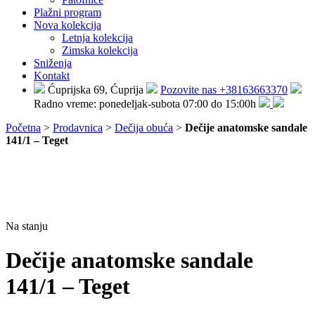
Plažni program
Nova kolekcija
Letnja kolekcija
Zimska kolekcija
Sniženja
Kontakt
Ćuprijska 69, Ćuprija
Pozovite nas +38163663370
Radno vreme: ponedeljak-subota 07:00 do 15:00h
Početna
>
Prodavnica
>
Dečija obuća
>
Dečije anatomske sandale
141/1 – Teget
Na stanju
Dečije anatomske sandale
141/1 – Teget