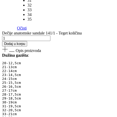
31
32
33
34
35
Očisti
Dečije anatomske sandale 141/1 - Teget količina
Dodaj u korpu
Opis proizvoda
Dužina gazišta
:
20-12,5cm 

21-13cm 

22-14cm 

23-14,5cm 

24-15cm 

25-15,5cm 

26-16,5cm 

27-17cm 

28-17,5cm 

29-18,5cm 

30-19cm 

31-19,5cm 

32-20,5cm 

33-21cm 
