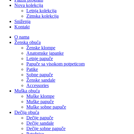
Nova kolekcija
Letnja kolekcija
Zimska kolekcija
Sniženja
Kontakt
O nama
Ženska obuća
Ženske klompe
Anatomske japanke
Letnje papuče
Papuče sa visokom potpeticom
Patike
Sobne papuče
Ženske sandale
Accessories
Muška obuća
Muške klompe
Muške papuče
Muške sobne papuče
Dečija obuća
Dečije papuče
Dečije sandale
Dečije sobne papuče
Patofnice