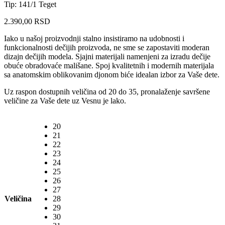
Tip: 141/1 Teget
2.390,00
RSD
Iako u našoj proizvodnji stalno insistiramo na udobnosti i
funkcionalnosti dečijih proizvoda, ne sme se zapostaviti moderan
dizajn dečijih modela. Sjajni materijali namenjeni za izradu dečije
obuće obradovaće mališane. Spoj kvalitetnih i modernih materijala
sa anatomskim oblikovanim djonom biće idealan izbor za Vaše dete.
Uz raspon dostupnih veličina od 20 do 35, pronalaženje savršene
veličine za Vaše dete uz Vesnu je lako.
20
21
22
23
24
25
26
27
Veličina
28
29
30