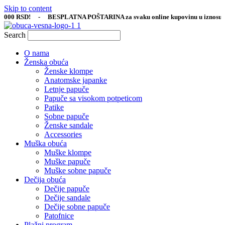
Skip to content
000 RSD! - BESPLATNA POŠTARINA za svaku online kupovinu u iznosu pre
Search
O nama
Ženska obuća
Ženske klompe
Anatomske japanke
Letnje papuče
Papuče sa visokom potpeticom
Patike
Sobne papuče
Ženske sandale
Accessories
Muška obuća
Muške klompe
Muške papuče
Muške sobne papuče
Dečija obuća
Dečije papuče
Dečije sandale
Dečije sobne papuče
Patofnice
Plažni program