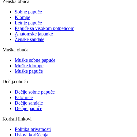
Ženska obuća
Sobne papuče
Klompe
Letnje papuče
Papuče sa visokom potpeticom
Anatomske japanke
Ženske sandale
Muška obuća
Muške sobne papuče
Muške klompe
Muške papuče
Dečija obuća
Dečije sobne papuče
Patofnice
Dečije sandale
Dečije papuče
Korisni linkovi
Politika privatnosti
Uslovi korišćenja