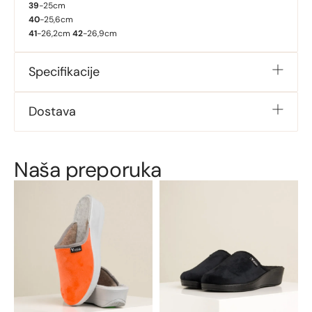
39
-25cm
40
-25,6cm
41
-26,2cm
42
-26,9cm
Specifikacije
Dostava
Naša preporuka