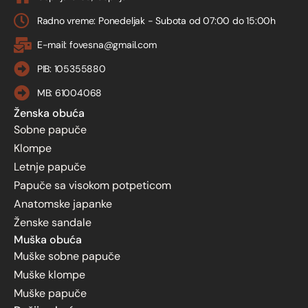
Radno vreme: Ponedeljak - Subota od 07:00 do 15:00h
E-mail: fovesna@gmail.com
PIB: 105355880
MB: 61004068
Ženska obuća
Sobne papuče
Klompe
Letnje papuče
Papuče sa visokom potpeticom
Anatomske japanke
Ženske sandale
Muška obuća
Muške sobne papuče
Muške klompe
Muške papuče