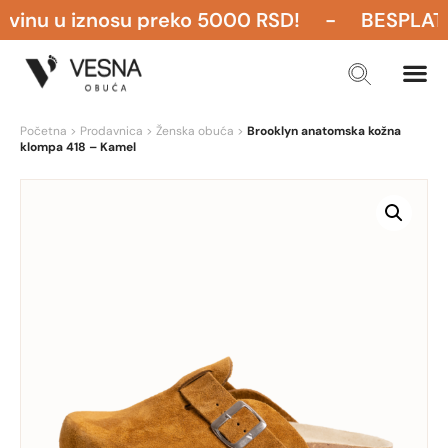
nu u iznosu preko 5000 RSD! - BESPLATNA P
Početna
>
Prodavnica
>
Ženska obuća
>
Brooklyn anatomska kožna
klompa 418 – Kamel