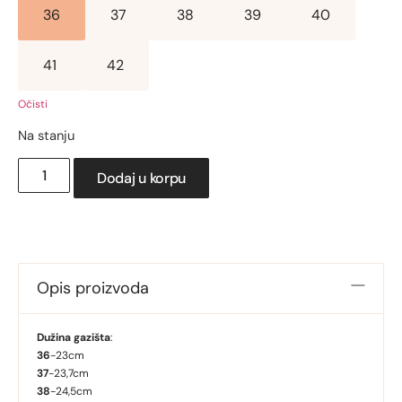
36
37
38
39
40
41
42
Očisti
Na stanju
Dodaj u korpu
Opis proizvoda
Dužina gazišta
:
36
-23cm
37
-23,7cm
38
-24,5cm