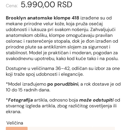
5.990,00
RSD
Brooklyn anatomske klompe 418
izrađene su od
mekane prirodne velur kože, koja pruža osećaj
udobnosti i luksuza pri svakom nošenju. Zahvaljujući
anatomskom obliku, klompe omogućavaju pravilan
oslonac i rasterećenje stopala, dok je đon izrađen od
prirodne plute sa antikliznim slojem za sigurnost i
stabilnost. Model je praktičan i moderan, pogodan za
svakodnevnu upotrebu, kako kod kuće tako i na poslu.
Dostupne u veličinama 36–42, odličan su izbor za one
koji traže spoj udobnosti i elegancije.
*Model izrađujemo
po porudžbini
, a rok dostave je od
10 do 15 radnih dana.
*
Fotografija
artikla, odnosno boja
može odstupiti
od
stvarnog izgleda artikla, zbog različitog osvetljenja ili
ekrana.
Veličina