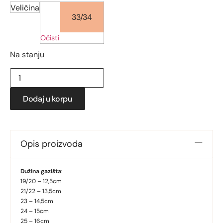
Veličina
33/34
Očisti
Na stanju
Dodaj u korpu
Opis proizvoda
Dužina gazišta
:
19/20 – 12,5cm
21/22 – 13,5cm
23 – 14,5cm
24 – 15cm
25 – 16cm