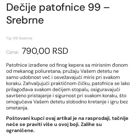
Dečije patofnice 99 –
Srebrne
Tip: 99 Srebrne
790,00
RSD
Patofnice izrađene od finog kepera sa mirisnim đonom
od mekanog poliuretana, pružaju Vašem detetu ne
samo udobnost već i osvežavajući miris pri svakom
koraku.
Zahvaljujući praktičnom čičku, patofnica se lako
prilagođava svakom dečijem stopalu, osiguravajući
savršeno pristajanje i sigurnost pri svakom koraku, što
omogućava Vašem detetu slobodno kretanje i igru bez
ometanja.
Poštovani kupci ovaj artikal je na rasprodaji, tačnije
neće se praviti više u ovoj boji. Zalihe su
ograničene.