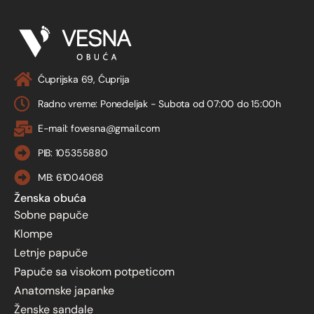
Ćuprijska 69, Ćuprija
Radno vreme: Ponedeljak - Subota od 07:00 do 15:00h
E-mail: fovesna@gmail.com
PIB: 105355880
MB: 61004068
Ženska obuća
Sobne papuče
Klompe
Letnje papuče
Papuče sa visokom potpeticom
Anatomske japanke
Ženske sandale