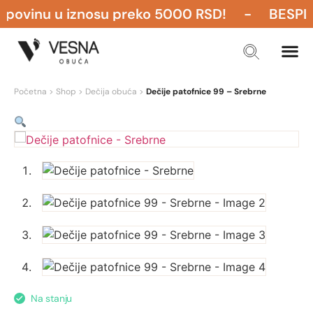
ovinu u iznosu preko 5000 RSD! - BESPLATN
Početna
>
Shop
>
Dečija obuća
>
Dečije patofnice 99 – Srebrne
Na stanju