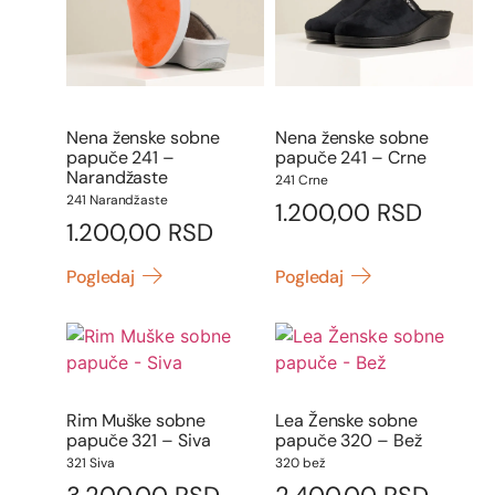
Nena ženske sobne
Nena ženske sobne
papuče 241 –
papuče 241 – Crne
Narandžaste
241 Crne
241 Narandžaste
1.200,00
RSD
1.200,00
RSD
Pogledaj
Pogledaj
Rim Muške sobne
Lea Ženske sobne
papuče 321 – Siva
papuče 320 – Bež
321 Siva
320 bež