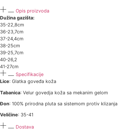
Opis proizvoda
Dužina gazišta:
35-22,8cm
36-23,7cm
37-24,4cm
38-25cm
39-25,7cm
40-26,2
41-27cm
Specifikacije
Lice
: Glatka goveđa koža
Tabanica
: Velur govedja koža sa mekanim gelom
Đon
: 100% prirodna pluta sa sistemom protiv klizanja
Veličine
: 35-41
Dostava