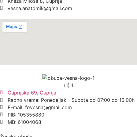
Kneza Miloša 8, Ćuprija
vesna.anatomik@gmail.com​
Ćuprijska 69, Ćuprija
Radno vreme: Ponedeljak - Subota od 07:00 do 15:00h
E-mail: fovesna@gmail.com
PIB: 105355880
MB: 61004068
Ženska obuća