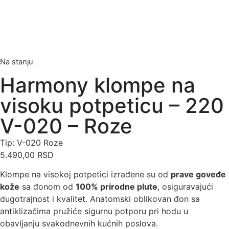
Na stanju
Harmony klompe na
visoku potpeticu – 220
V-020 – Roze
Tip: V-020 Roze
5.490,00
RSD
Klompe na visokoj potpetici izrađene su od
prave goveđe
kože
sa đonom od
100% prirodne plute
, osiguravajući
dugotrajnost i kvalitet. Anatomski oblikovan đon sa
antiklizačima pružiće sigurnu potporu pri hodu u
obavljanju svakodnevnih kućnih poslova.