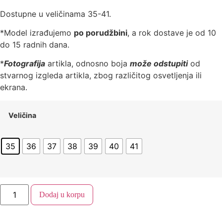
Dostupne u veličinama 35-41.
*Model izrađujemo
po porudžbini
, a rok dostave je od 10
do 15 radnih dana.
*
Fotografija
artikla, odnosno boja
može odstupiti
od
stvarnog izgleda artikla, zbog različitog osvetljenja ili
ekrana.
Veličina
35
36
37
38
39
40
41
Dodaj u korpu