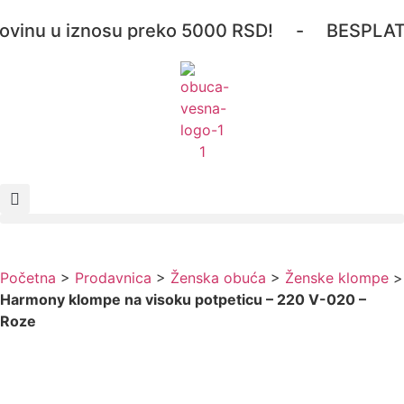
inu u iznosu preko 5000 RSD! - BESPLATNA 
Početna
>
Prodavnica
>
Ženska obuća
>
Ženske klompe
>
Harmony klompe na visoku potpeticu – 220 V-020 –
Roze