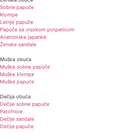
Sobne papuče
Klompe
Letnje papuče
Papuče sa visokom potpeticom
Anatomske japanke
Ženske sandale
Muška obuća
Muške sobne papuče
Muške klompe
Muške papuče
Dečija obuća
Dečije sobne papuče
Patofnice
Dečije sandale
Dečije papuče