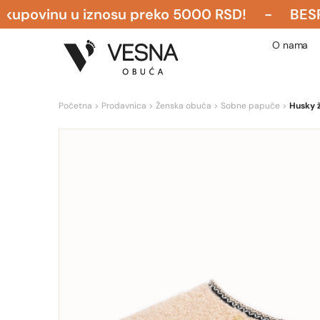
vinu u iznosu preko 5000 RSD! - BESPLATNA 
O nama
Početna
>
Prodavnica
>
Ženska obuća
>
Sobne papuče
>
Husky 