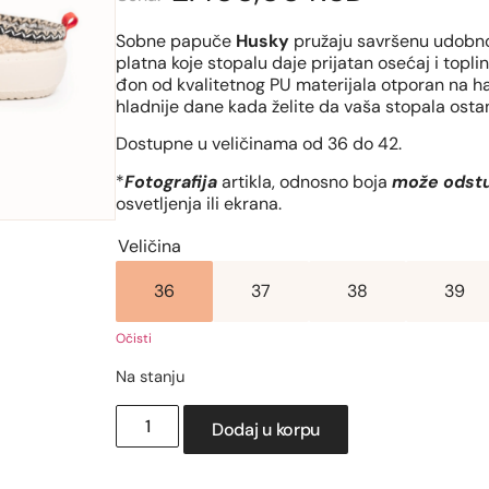
Sobne papuče
Husky
pružaju savršenu udobno
platna koje stopalu daje prijatan osećaj i topli
đon od kvalitetnog PU materijala otporan na h
hladnije dane kada želite da vaša stopala osta
Dostupne u veličinama od 36 do 42.
*
Fotografija
artikla, odnosno boja
može odstu
osvetljenja ili ekrana.
Veličina
36
37
38
39
Očisti
Na stanju
Dodaj u korpu