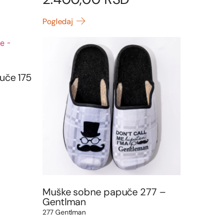
Pogledaj
uče 175
Muške sobne papuče 277 –
Gentlman
277 Gentlman