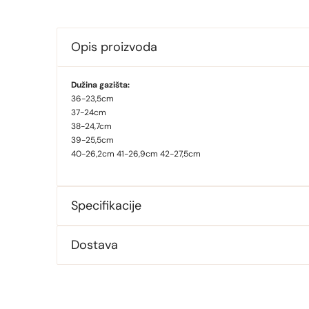
Opis proizvoda
Dužina gazišta:
36-23,5cm
37-24cm
38-24,7cm
39-25,5cm
40-26,2cm 41-26,9cm 42-27,5cm
Specifikacije
Dostava