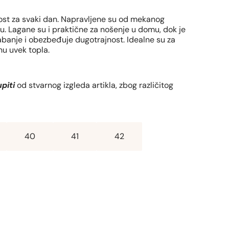
st za svaki dan. Napravljene su od mekanog
nu. Lagane su i praktične za nošenje u domu, dok je
abanje i obezbeđuje dugotrajnost. Idealne su za
nu uvek topla.
piti
od stvarnog izgleda artikla, zbog različitog
40
41
42