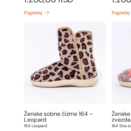
Pogledaj
Pogledaj
Ženske sobne čizme 164 –
Ženske
Leopard
zvezda
164 Leopard
164 Siva z