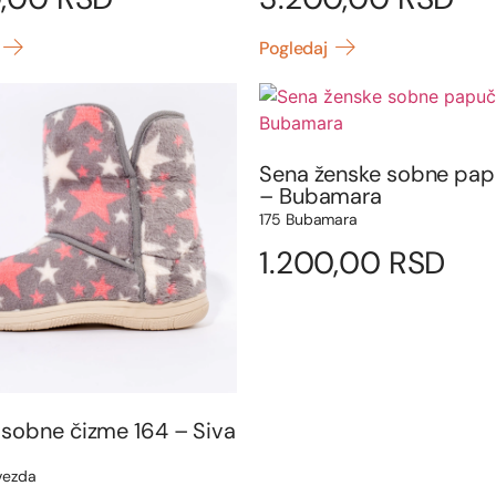
Pogledaj
Sena ženske sobne pap
– Bubamara
175 Bubamara
1.200,00
RSD
 sobne čizme 164 – Siva
vezda