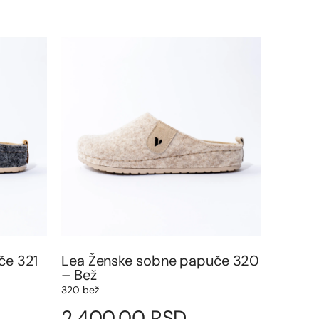
če 321
Lea Ženske sobne papuče 320
– Bež
320 bež
2.400,00
RSD