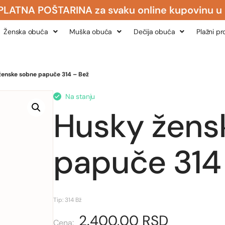
POŠTARINA za svaku online kupovinu u izno
Ženska obuća
Muška obuća
Dečija obuća
Plažni p
ženske sobne papuče 314 – Bež
Na stanju
Husky žens
papuče 314
Tip: 314 Bž
2.400,00
RSD