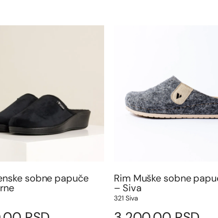
enske sobne papuče
Rim Muške sobne papu
Crne
– Siva
321 Siva
0,00
RSD
3.200,00
RSD