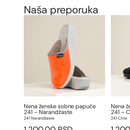
Naša preporuka
Nena ženske sobne papuče
Nena ž
241 – Narandžaste
241 – 
241 Narandžaste
241 Crne
1.200,00
RSD
1.20