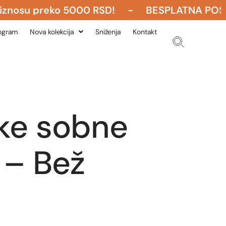
su preko 5000 RSD! - BESPLATNA POŠTARINA 
rogram
Nova kolekcija
Sniženja
Kontakt
ke sobne
 – Bež