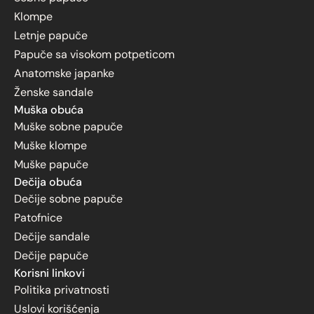
Klompe
Letnje papuče
Papuče sa visokom potpeticom
Anatomske japanke
Ženske sandale
Muška obuća
Muške sobne papuče
Muške klompe
Muške papuče
Dečija obuća
Dečije sobne papuče
Patofnice
Dečije sandale
Dečije papuče
Korisni linkovi
Politika privatnosti
Uslovi korišćenja