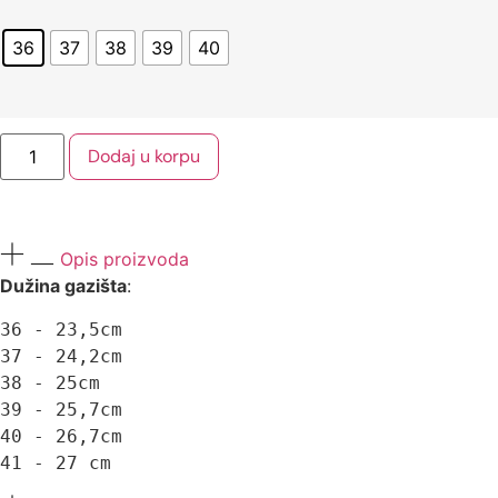
36
37
38
39
40
Dodaj u korpu
Opis proizvoda
Dužina gazišta
:
36 - 23,5cm

37 - 24,2cm

38 - 25cm

39 - 25,7cm 

40 - 26,7cm 

41 - 27 cm