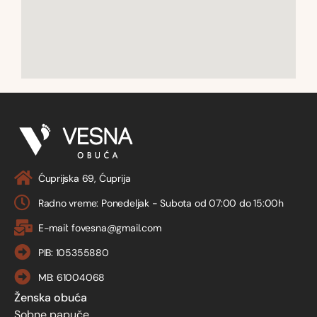
Ćuprijska 69, Ćuprija
Radno vreme: Ponedeljak - Subota od 07:00 do 15:00h
E-mail: fovesna@gmail.com
PIB: 105355880
MB: 61004068
Ženska obuća
Sobne papuče