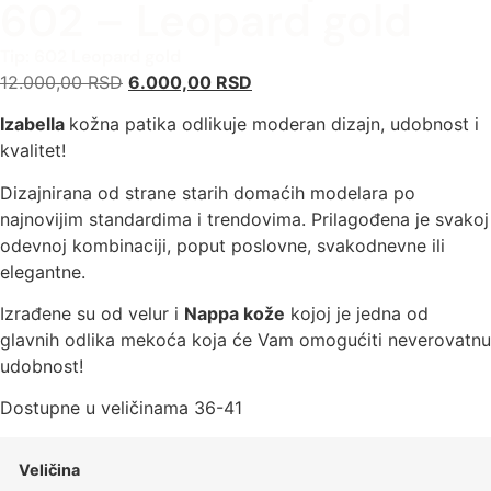
602 – Leopard gold
Tip: 602 Leopard gold
12.000,00
RSD
6.000,00
RSD
Izabella
kožna patika odlikuje moderan dizajn, udobnost i
kvalitet!
Dizajnirana od strane starih domaćih modelara po
najnovijim standardima i trendovima. Prilagođena je svakoj
odevnoj kombinaciji, poput poslovne, svakodnevne ili
elegantne.
Izrađene su od velur i
Nappa kože
kojoj je jedna od
glavnih odlika mekoća koja će Vam omogućiti neverovatnu
udobnost!
Dostupne u veličinama 36-41
Veličina