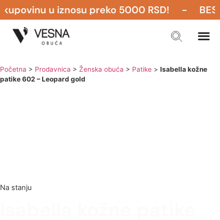
upovinu u iznosu preko 5000 RSD! - BESPLA
Početna
>
Prodavnica
>
Ženska obuća
>
Patike
>
Isabella kožne
patike 602 – Leopard gold
Na stanju
Isabella kožne patike