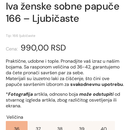
Iva ženske sobne papuče
166 – Ljubičaste
Tip: 166 ljubičaste
990,00
RSD
Praktične, udobne i tople. Pronadjite vaš izraz u našim
bojama. Sa rasponom veličina od 36-42, garantujemo
da ćete pronaći savršen par za sebe.
Materijali su izuzetno laki za čišćenje, što čini ove
papuče savršenim izborom za
svakodnevnu upotrebu
.
*
Fotografija
artikla, odnosno boja
može odstupiti
od
stvarnog izgleda artikla, zbog različitog osvetljenja ili
ekrana.
Veličina
36
37
38
39
40