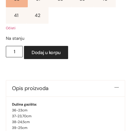
41
42
Očisti
Na stanju
Dodaj u korpu
Opis proizvoda
Dužina gazišta:
36-23cm
37-23,70cm
38-24,5cm
39-25cm