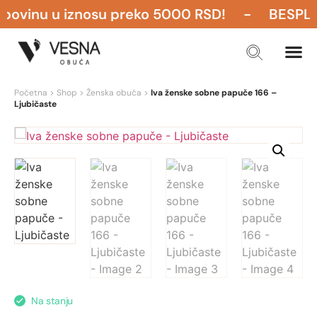
ovinu u iznosu preko 5000 RSD! - BESPLATNA
Početna
>
Shop
>
Ženska obuća
>
Iva ženske sobne papuče 166 –
Ljubičaste
Na stanju