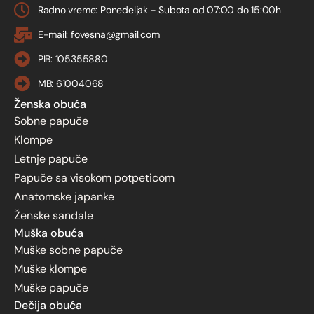
Radno vreme: Ponedeljak - Subota od 07:00 do 15:00h
E-mail: fovesna@gmail.com
PIB: 105355880
MB: 61004068
Ženska obuća
Sobne papuče
Klompe
Letnje papuče
Papuče sa visokom potpeticom
Anatomske japanke
Ženske sandale
Muška obuća
Muške sobne papuče
Muške klompe
Muške papuče
Dečija obuća