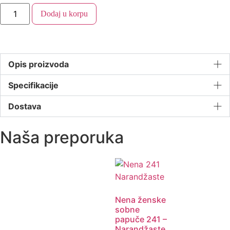
Dodaj u korpu
Opis proizvoda
Specifikacije
Dostava
Naša preporuka
Nena ženske
sobne
papuče 241 –
Narandžaste