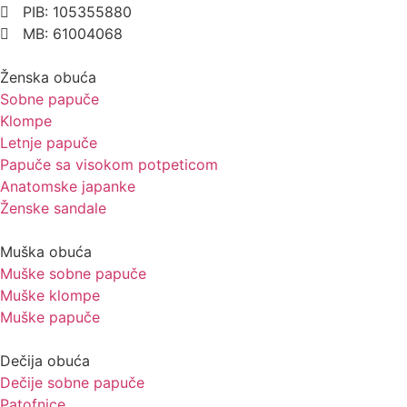
PIB: 105355880
MB: 61004068
Ženska obuća
Sobne papuče
Klompe
Letnje papuče
Papuče sa visokom potpeticom
Anatomske japanke
Ženske sandale
Muška obuća
Muške sobne papuče
Muške klompe
Muške papuče
Dečija obuća
Dečije sobne papuče
Patofnice