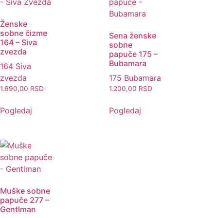
Ženske
sobne čizme
Sena ženske
164 – Siva
sobne
zvezda
papuče 175 –
Bubamara
164 Siva
zvezda
175 Bubamara
1.690,00
RSD
1.200,00
RSD
Pogledaj
Pogledaj
Muške sobne
papuče 277 –
Gentlman