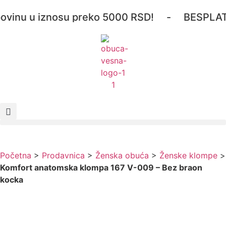
inu u iznosu preko 5000 RSD! - BESPLATNA 
Početna
>
Prodavnica
>
Ženska obuća
>
Ženske klompe
>
Komfort anatomska klompa 167 V-009 – Bez braon
kocka