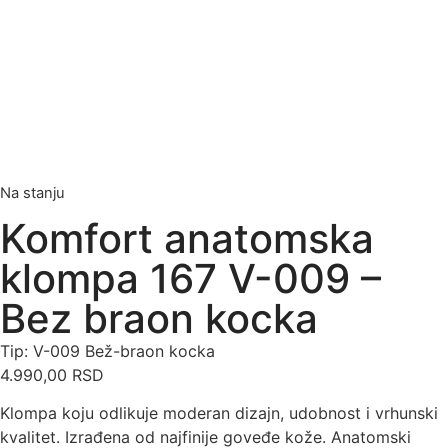
Na stanju
Komfort anatomska
klompa 167 V-009 –
Bez braon kocka
Tip: V-009 Bež-braon kocka
4.990,00
RSD
Klompa koju odlikuje moderan dizajn, udobnost i vrhunski
kvalitet. Izrađena od najfinije goveđe kože. Anatomski