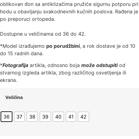
oblikovan đon sa antiklizačima pružiće sigurnu potporu pri
hodu u obavljanju svakodnevnih kućnih poslova. Rađena je
po preporuci ortopeda.
Dostupne u veličinama od 36 do 42.
*Model izrađujemo
po porudžbini
, a rok dostave je od 10
do 15 radnih dana.
*
Fotografija
artikla, odnosno boja
može odstupiti
od
stvarnog izgleda artikla, zbog različitog osvetljenja ili
ekrana.
Veličina
36
37
38
39
40
41
42