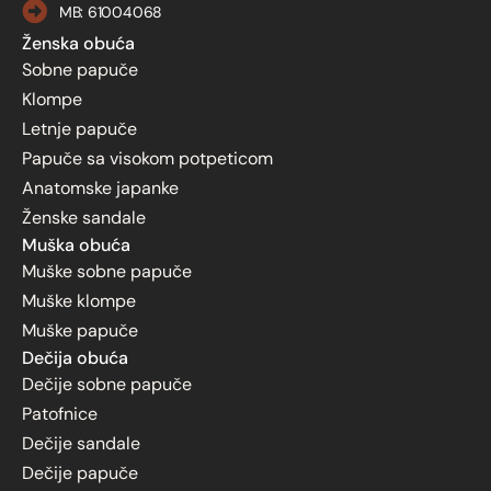
MB: 61004068
Ženska obuća
Sobne papuče
Klompe
Letnje papuče
Papuče sa visokom potpeticom
Anatomske japanke
Ženske sandale
Muška obuća
Muške sobne papuče
Muške klompe
Muške papuče
Dečija obuća
Dečije sobne papuče
Patofnice
Dečije sandale
Dečije papuče