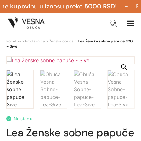
e kupovinu u iznosu preko 5000 RSD! - BESP
Početna
>
Prodavnica
>
Ženska obuća
>
Lea Ženske sobne papuče 320
– Sive
Na stanju
Lea Ženske sobne papuče