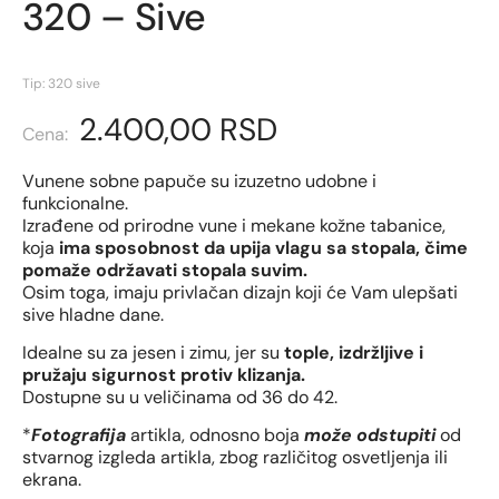
320 – Sive
Tip: 320 sive
2.400,00
RSD
Vunene sobne papuče su izuzetno udobne i
funkcionalne.
Izrađene od prirodne vune i mekane kožne tabanice,
koja
ima sposobnost da upija vlagu sa stopala, čime
pomaže održavati stopala suvim.
Osim toga, imaju privlačan dizajn koji će Vam ulepšati
sive hladne dane.
Idealne su za jesen i zimu, jer su
tople, izdržljive i
pružaju sigurnost protiv klizanja.
Dostupne su u veličinama od 36 do 42.
*
Fotografija
artikla, odnosno boja
može odstupiti
od
stvarnog izgleda artikla, zbog različitog osvetljenja ili
ekrana.