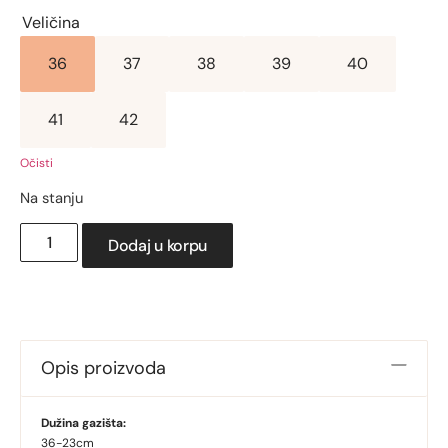
Veličina
36
37
38
39
40
41
42
Očisti
Na stanju
Dodaj u korpu
Opis proizvoda
Dužina gazišta:
36-23cm