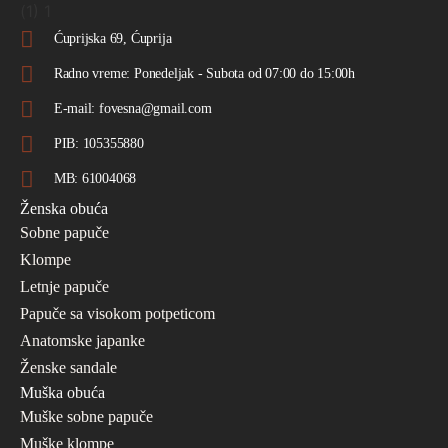
Ćuprijska 69, Ćuprija
Radno vreme: Ponedeljak - Subota od 07:00 do 15:00h
E-mail: fovesna@gmail.com
PIB: 105355880
MB: 61004068
Ženska obuća
Sobne papuče
Klompe
Letnje papuče
Papuče sa visokom potpeticom
Anatomske japanke
Ženske sandale
Muška obuća
Muške sobne papuče
Muške klompe