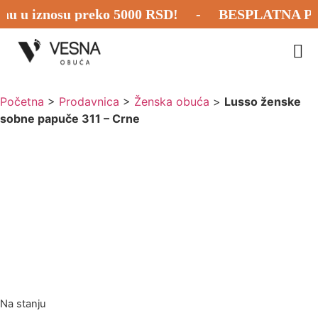
 u iznosu preko 5000 RSD! - BESPLATNA POŠTAR
Početna
>
Prodavnica
>
Ženska obuća
>
Lusso ženske
sobne papuče 311 – Crne
Na stanju