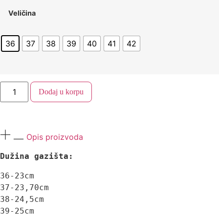
Veličina
36
37
38
39
40
41
42
Dodaj u korpu
Opis proizvoda
Dužina gazišta:
36-23cm

37-23,70cm

38-24,5cm

39-25cm
