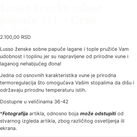
Lusso ženske sobne
papuče 311 – Crne
Tip: 311 Crne
2.100,00
RSD
Lusso ženske sobne papuče lagane i tople pružiće Vam
udobnost i toplinu jer su napravljene od prirodne vune i
laganog nehabjućeg đona!
Jedna od osnovnih karakteristika vune je prirodna
termoregulacija što omogućava Vašim stopalima da dišu i
održavaju prirodnu temperaturu istih.
Dostupne u veličinama 36-42
*
Fotografija
artikla, odnosno boja
može odstupiti
od
stvarnog izgleda artikla, zbog različitog osvetljenja ili
ekrana.