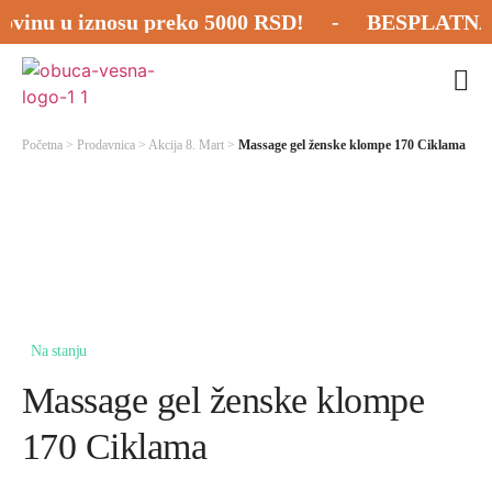
inu u iznosu preko 5000 RSD! - BESPLATNA POŠ
Početna
>
Prodavnica
>
Akcija 8. Mart
>
Massage gel ženske klompe 170 Ciklama
Na stanju
Massage gel ženske klompe
170 Ciklama