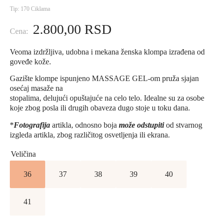
Tip: 170 Ciklama
2.800,00
RSD
Veoma izdržljiva, udobna i mekana ženska klompa izrađena od
goveđe kože.
Gazište klompe ispunjeno MASSAGE GEL-om pruža sjajan
osećaj masaže na
stopalima, delujući opuštajuće na celo telo. Idealne su za osobe
koje zbog posla ili drugih obaveza dugo stoje u toku dana.
*
Fotografija
artikla, odnosno boja
može odstupiti
od stvarnog
izgleda artikla, zbog različitog osvetljenja ili ekrana.
Veličina
36
37
38
39
40
41