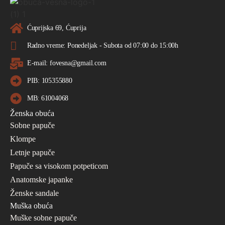
Ćuprijska 69, Ćuprija
Radno vreme: Ponedeljak - Subota od 07:00 do 15:00h
E-mail: fovesna@gmail.com
PIB: 105355880
MB: 61004068
Ženska obuća
Sobne papuče
Klompe
Letnje papuče
Papuče sa visokom potpeticom
Anatomske japanke
Ženske sandale
Muška obuća
Muške sobne papuče