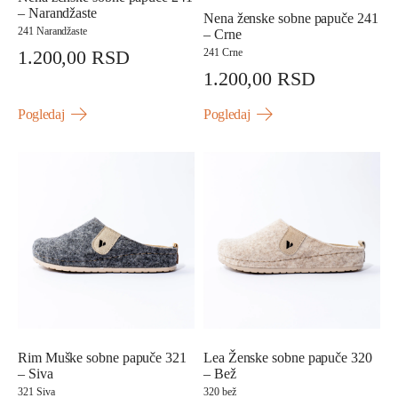
– Narandžaste
Nena ženske sobne papuče 241
241 Narandžaste
– Crne
1.200,00
RSD
241 Crne
1.200,00
RSD
Pogledaj
Pogledaj
Rim Muške sobne papuče 321
Lea Ženske sobne papuče 320
– Siva
– Bež
321 Siva
320 bež