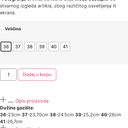
stvarnog izgleda artikla, zbog različitog osvetljenja ili
ekrana.
Veličina
36
37
38
39
40
41
Dodaj u korpu
Opis proizvoda
Dužina gazišta:
36
-23cm
37
-23,70cm
38
-24.5cm
39
-25,2cm
40
-26cm
41
-26,7cm