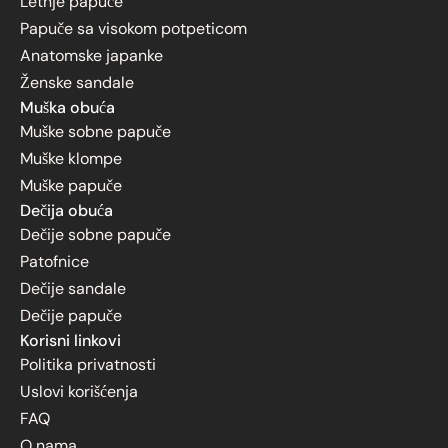
Letnje papuče
Papuče sa visokom potpeticom
Anatomske japanke
Ženske sandale
Muška obuća
Muške sobne papuče
Muške klompe
Muške papuče
Dečija obuća
Dečije sobne papuče
Patofnice
Dečije sandale
Dečije papuče
Korisni linkovi
Politika privatnosti
Uslovi korišćenja
FAQ
O nama