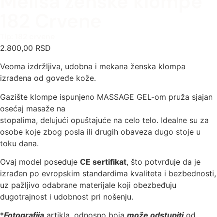
Melisa ženske klompe
182 Crvene
Tip: 182 crvene
2.800,00
RSD
Veoma izdržljiva, udobna i mekana ženska klompa
izrađena od goveđe kože.
Gazište klompe ispunjeno MASSAGE GEL-om pruža sjajan
osećaj masaže na
stopalima, delujući opuštajuće na celo telo. Idealne su za
osobe koje zbog posla ili drugih obaveza dugo stoje u
toku dana.
Ovaj model poseduje
CE sertifikat
, što potvrđuje da je
izrađen po evropskim standardima kvaliteta i bezbednosti,
uz pažljivo odabrane materijale koji obezbeđuju
dugotrajnost i udobnost pri nošenju.
*
Fotografija
artikla, odnosno boja
može odstupiti
od