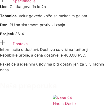
Specifikacije
Lice
: Glatka goveđa koža
Tabanica
: Velur goveđa koža sa mekanim gelom
Đon
: PU sa sistemom protiv klizanja
Brojevi
: 36-41
Dostava
Informacije o dostavi. Dostava se vrši na teritoriji
Republike Srbije, a cena dostave je 400,00 RSD.
Paket će u idealnim uslovima biti dostavljen za 3-5 radnih
dana.
Naša preporuka