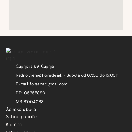
Ćuprijska 69, Ćuprija
Radno vreme: Ponedeljak - Subota od 07:00 do 15:00h
E-mail: fovesna@gmail.com
PIB: 105355880
MB: 61004068
Ženska obuća
Sobne papuče
Klompe