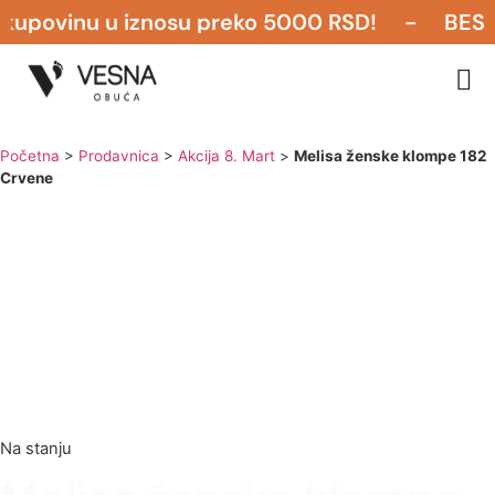
upovinu u iznosu preko 5000 RSD! - BESPLAT
Žensk
Nova
P
Početna
>
Prodavnica
>
Akcija 8. Mart
>
Melisa ženske klompe 182
Crvene
Na stanju