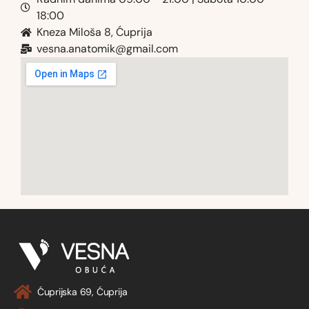
18:00
Kneza Miloša 8, Ćuprija
vesna.anatomik@gmail.com​
Ćuprijska 69, Ćuprija