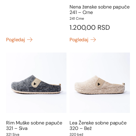
Nena ženske sobne papuče
241 – Crne
241 Crne
1.200,00
RSD
Pogledaj
Pogledaj
Rim Muške sobne papuče
Lea Ženske sobne papuče
321 – Siva
320 – Bež
321 Siva
320 bež