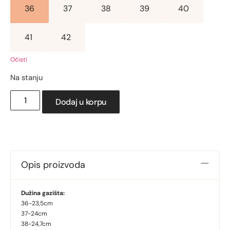
36
37
38
39
40
41
42
Očisti
Na stanju
Dodaj u korpu
Opis proizvoda
Dužina gazišta:
36-23,5cm
37-24cm
38-24,7cm