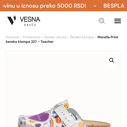
inu u iznosu preko 5000 RSD! - BESPLATNA P
Početna
>
Prodavnica
>
Ženska obuća
>
Ženske klompe
>
Morella Print
ženska klompa 327 – Teacher