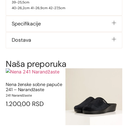
39-25,5cm
40-26,2cm 41-26,9cm 42-27,5cm
Specifikacije
Dostava
Naša preporuka
Nena ženske sobne papuče
241 – Narandžaste
241 Narandžaste
1.200,00
RSD