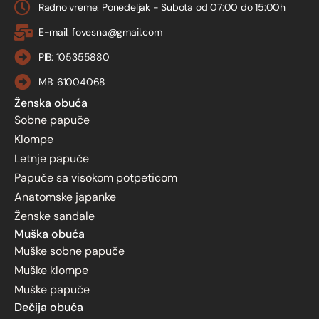
Radno vreme: Ponedeljak - Subota od 07:00 do 15:00h
E-mail: fovesna@gmail.com
PIB: 105355880
MB: 61004068
Ženska obuća
Sobne papuče
Klompe
Letnje papuče
Papuče sa visokom potpeticom
Anatomske japanke
Ženske sandale
Muška obuća
Muške sobne papuče
Muške klompe
Muške papuče
Dečija obuća