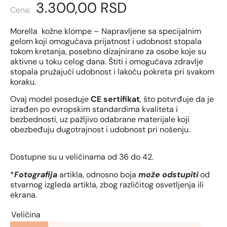
3.300,00
RSD
Morella kožne klompe – Napravljene sa specijalnim
gelom koji omogućava prijatnost i udobnost stopala
tokom kretanja, posebno dizajnirane za osobe koje su
aktivne u toku celog dana. Štiti i omogućava zdravlje
stopala pružajući udobnost i lakoću pokreta pri svakom
koraku.
Ovaj model poseduje
CE sertifikat
, što potvrđuje da je
izrađen po evropskim standardima kvaliteta i
bezbednosti, uz pažljivo odabrane materijale koji
obezbeđuju dugotrajnost i udobnost pri nošenju.
Dostupne su u veličinama od 36 do 42.
*
Fotografija
artikla, odnosno boja
može odstupiti
od
stvarnog izgleda artikla, zbog različitog osvetljenja ili
ekrana.
Veličina