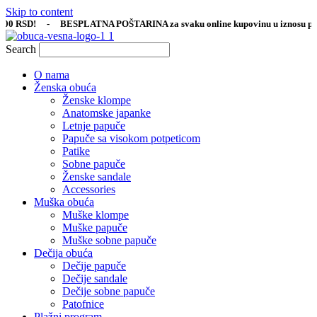
Skip to content
0 RSD! - BESPLATNA POŠTARINA za svaku online kupovinu u iznosu prek
Search
O nama
Ženska obuća
Ženske klompe
Anatomske japanke
Letnje papuče
Papuče sa visokom potpeticom
Patike
Sobne papuče
Ženske sandale
Accessories
Muška obuća
Muške klompe
Muške papuče
Muške sobne papuče
Dečija obuća
Dečije papuče
Dečije sandale
Dečije sobne papuče
Patofnice
Plažni program