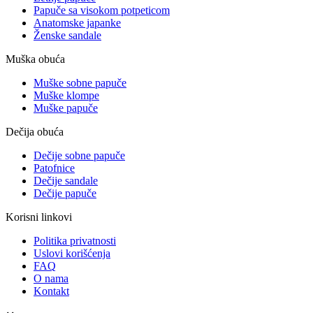
Papuče sa visokom potpeticom
Anatomske japanke
Ženske sandale
Muška obuća
Muške sobne papuče
Muške klompe
Muške papuče
Dečija obuća
Dečije sobne papuče
Patofnice
Dečije sandale
Dečije papuče
Korisni linkovi
Politika privatnosti
Uslovi korišćenja
FAQ
O nama
Kontakt