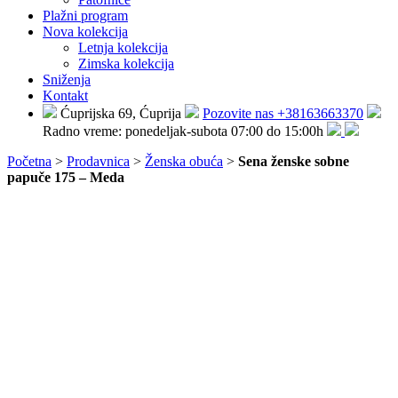
Plažni program
Nova kolekcija
Letnja kolekcija
Zimska kolekcija
Sniženja
Kontakt
Ćuprijska 69, Ćuprija
Pozovite nas +38163663370
Radno vreme: ponedeljak-subota 07:00 do 15:00h
Početna
>
Prodavnica
>
Ženska obuća
>
Sena ženske sobne
papuče 175 – Meda