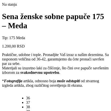
Na stanju
Sena ženske sobne papuče 175
– Meda
Tip: 175 Meda
1.200,00
RSD
Praktične, udobne i tople. Pronadjite Vaš izraz u našim dezenima. Sa
rasponom veličina od 36-42, garantujemo da ćete pronaći savršen
par za sebe.
Materijali su izuzetno laki za čišćenje, što čini ove papuče savršenim
izborom za
svakodnevnu upotrebu
.
*
Fotografija
artikla, odnosno boja
može odstupiti
od stvarnog
izgleda artikla, zbog različitog osvetljenja ili ekrana.
36
37
38