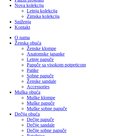
Nova kolekcija
Letnja kolekcija
Zimska kolekcija
Sniženja
Kontakt
O nama
Ženska obuća
Ženske klompe
Anatomske japanke
Letnje papuče
Papuče sa visokom potpeticom
Patike
Sobne papuče
Ženske sandale
Accessories
Muška obuća
Muške klompe
Muške papuče
Muške sobne papuče
Dečija obuća
Dečije papuče
Dečije sandale
Dečije sobne papuče
Patofnice