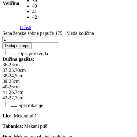
39
Veličina
40
41
42
Očisti
Sena ženske sobne papuče 175 - Meda količina
Dodaj u korpu
Opis proizvoda
Dužina gazišta:
36-23cm
37-23,70cm
38-24,5cm
39-25cm
40-26cm
41-26,7cm
42-27,3cm
Specifikacije
Lice
: Mekani pliš
Tabanica
: Mekani pliš
Đon
: Mekani, nehabajući poliuretan