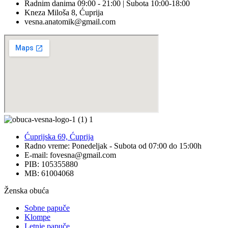
Radnim danima 09:00 - 21:00 | Subota 10:00-18:00
Kneza Miloša 8, Ćuprija
vesna.anatomik@gmail.com​
Ćuprijska 69, Ćuprija
Radno vreme: Ponedeljak - Subota od 07:00 do 15:00h
E-mail: fovesna@gmail.com
PIB: 105355880
MB: 61004068
Ženska obuća
Sobne papuče
Klompe
Letnje papuče