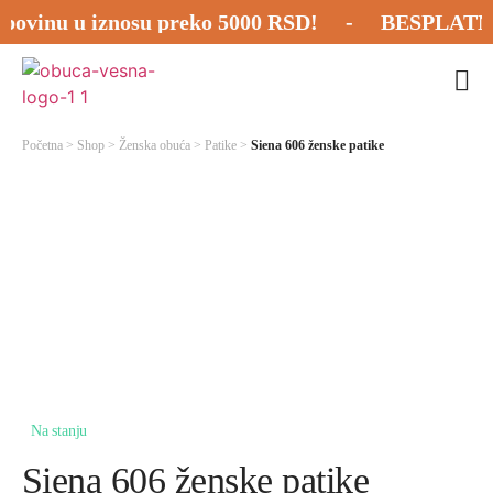
inu u iznosu preko 5000 RSD! - BESPLATNA PO
Početna
>
Shop
>
Ženska obuća
>
Patike
>
Siena 606 ženske patike
Na stanju
Siena 606 ženske patike