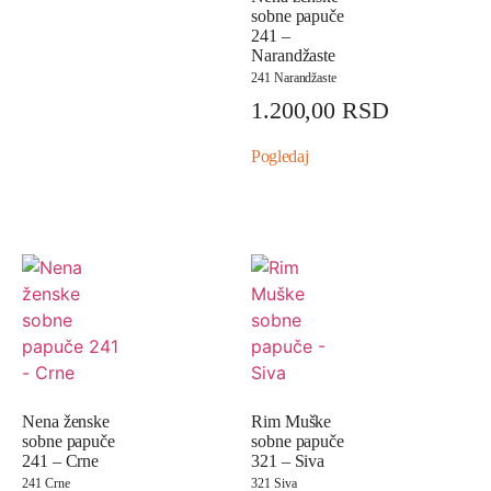
sobne papuče
241 –
Narandžaste
241 Narandžaste
1.200,00
RSD
Pogledaj
Nena ženske
Rim Muške
sobne papuče
sobne papuče
241 – Crne
321 – Siva
241 Crne
321 Siva