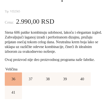
Tip: VD2565
2.990,00
RSD
Siena 606 patike kombinuju udobnost, lakoću i elegantan izgled.
Zahvaljujući laganoj izradi i perforiranom dizajnu, pružaju
prijatan osećaj tokom celog dana. Neutralna krem boja lako se
uklapa uz različite odevne kombinacije, čineći ih idealnim
izborom za svakodnevno nošenje.
Ovaj proizvod nije deo proizvodnog programa naše fabrike.
Veličina
36
37
38
39
40
41