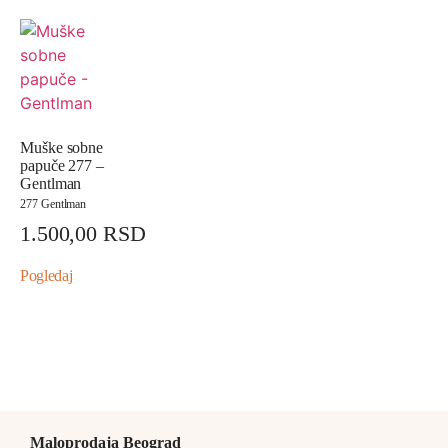
Muške sobne
papuče 277 –
Gentlman
277 Gentlman
1.500,00
RSD
Pogledaj
Maloprodaja Beograd