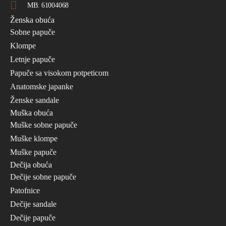
MB: 61004068
Ženska obuća
Sobne papuče
Klompe
Letnje papuče
Papuče sa visokom potpeticom
Anatomske japanke
Ženske sandale
Muška obuća
Muške sobne papuče
Muške klompe
Muške papuče
Dečija obuća
Dečije sobne papuče
Patofnice
Dečije sandale
Dečije papuče