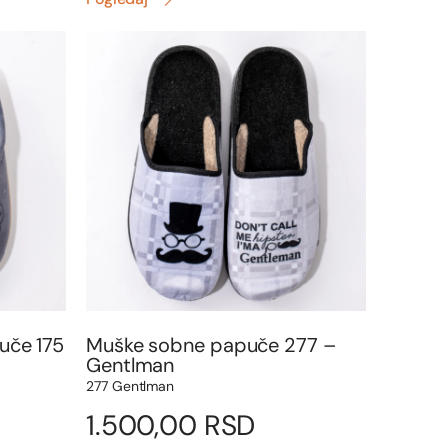
uče 175
Muške sobne papuče 277 –
Gentlman
277 Gentlman
1.500,00
RSD