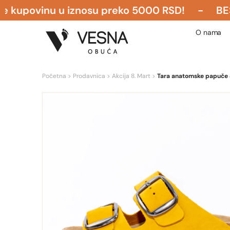
ovinu u iznosu preko 5000 RSD! - BESPLATNA
O nama
Početna
>
Prodavnica
>
Akcija 8. Mart
>
Tara anatomske papuče 