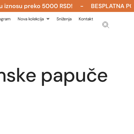
osu preko 5000 RSD! - BESPLATNA POŠTARINA
rogram
Nova kolekcija
Sniženja
Kontakt
mske papuče