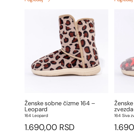
Ženske sobne čizme 164 –
Ženske
Leopard
zvezda
164 Leopard
164 Siva z
1.690,00
RSD
1.69