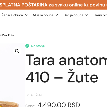
 POŠTARINA za svaku online kupovinu u izn
Ženska obuća
Muška obuća
Dečija obuća
Plažni p
410 – Žute
Na stanju
Tara anato
410 – Žute
Tip: 410 Žute
4.490,00
RSD