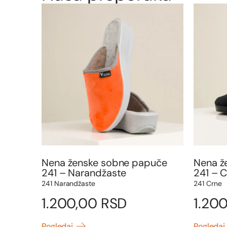
Nena ženske sobne papuče
Nena ž
241 – Narandžaste
241 – 
241 Narandžaste
241 Crne
1.200,00
RSD
1.20
Pogledaj
Pogledaj