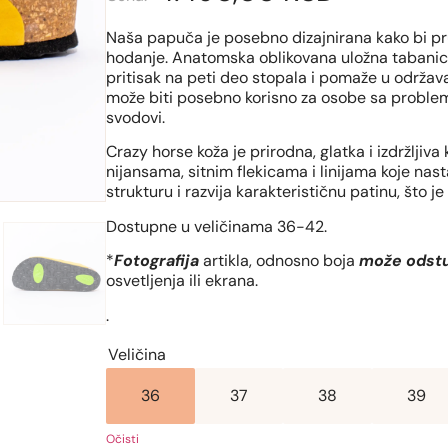
Naša papuča je posebno dizajnirana kako bi pr
hodanje. Anatomska oblikovana uložna tabanic
pritisak na peti deo stopala i pomaže u održav
može biti posebno korisno za osobe sa problemi
svodovi.
Crazy horse koža je prirodna, glatka i izdržljiva
nijansama, sitnim flekicama i linijama koje na
strukturu i razvija karakterističnu patinu, što j
Dostupne u veličinama 36-42.
*
Fotografija
artikla, odnosno boja
može odstu
osvetljenja ili ekrana.
.
Veličina
36
37
38
39
Očisti