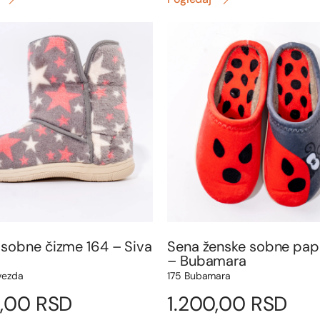
 sobne čizme 164 – Siva
Sena ženske sobne pap
– Bubamara
vezda
175 Bubamara
0,00
RSD
1.200,00
RSD