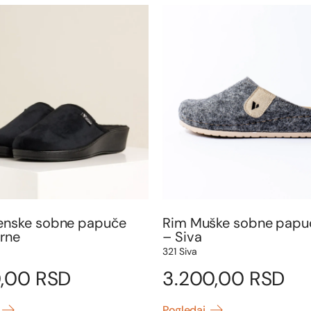
enske sobne papuče
Rim Muške sobne papu
Crne
– Siva
321 Siva
0,00
RSD
3.200,00
RSD
Pogledaj