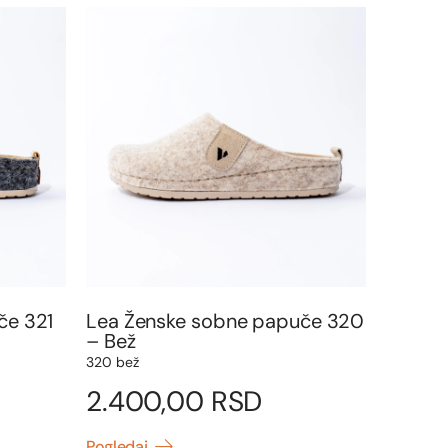
če 321
Lea Ženske sobne papuče 320
– Bež
320 bež
2.400,00
RSD
Pogledaj