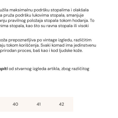
užila maksimalnu podršku stopalima i olakšala
a pruža podršku lukovima stopala, smanjuje
anju pravilnog položaja stopala tokom hodanja. To
ma stopala, kao što su ravna stopala ili visoki
 koža prepoznatljiva po vintage izgledu, različitim
staju tokom korišćenja. Svaki komad ima jedinstvenu
e prirodan proces, baš kao i kod ljudske kože.
piti
od stvarnog izgleda artikla, zbog različitog
40
41
42