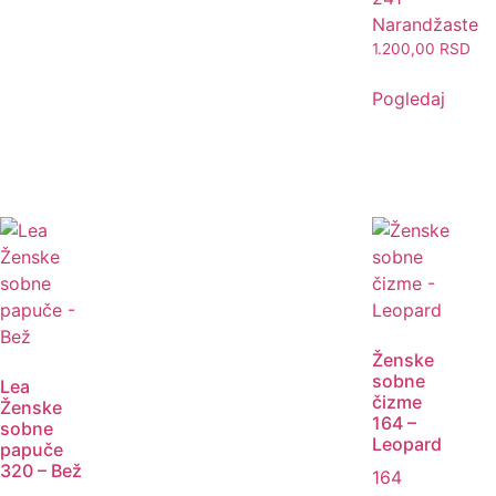
Narandžaste
1.200,00
RSD
Pogledaj
Ženske
sobne
Lea
čizme
Ženske
164 –
sobne
Leopard
papuče
320 – Bež
164