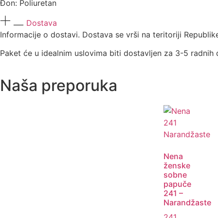
Đon: Poliuretan
Dostava
Informacije o dostavi. Dostava se vrši na teritoriji Republi
Paket će u idealnim uslovima biti dostavljen za 3-5 radnih
Naša preporuka
Nena
ženske
sobne
papuče
241 –
Narandžaste
241