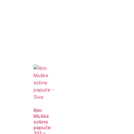
Rim
Muške
sobne
papuče
321 –