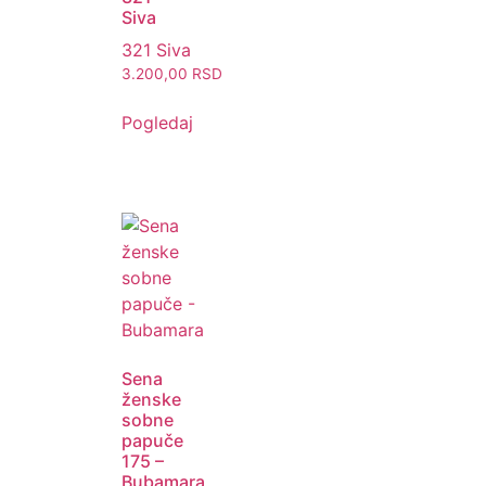
Siva
321 Siva
3.200,00
RSD
Pogledaj
Sena
ženske
sobne
papuče
175 –
Bubamara