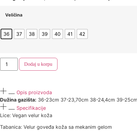
Veličina
36
37
38
39
40
41
42
Dodaj u korpu
Opis proizvoda
Dužina gazišta:
36-23cm 37-23,70cm 38-24,4cm 39-25cm
Specifikacije
Lice: Vegan velur koža
Tabanica: Velur goveđa koža sa mekanim gelom