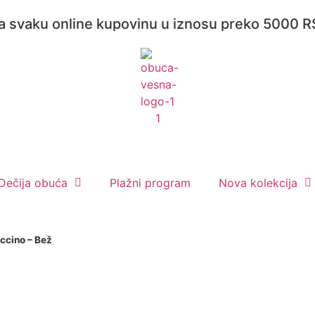
online kupovinu u iznosu preko 5000 RSD! 
Dečija obuća
Plažni program
Nova kolekcija
ccino – Bež