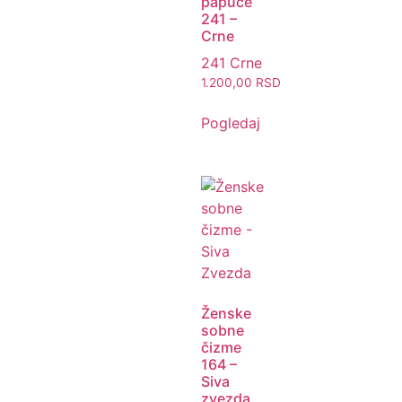
papuče
241 –
Crne
241 Crne
1.200,00
RSD
Pogledaj
Ženske
sobne
čizme
164 –
Siva
zvezda