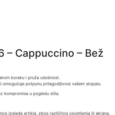
6 – Cappuccino – Bež
akom koraku i pruža udobnost.
oji omogućuje potpunu prilagodljivost vašem stopalu.
z kompromisa u pogledu stila.
og izgleda artikla, zbog različitog osvetljenja ili ekrana.