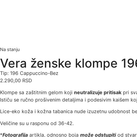
Na stanju
Vera ženske klompe 19
Tip: 196 Cappuccino-Bez
2.290,00
RSD
Klompe sa zaštitnim gelom koji
neutralizuje pritisak
pri sv
Ističu se ručno prošivenim detaljima i podesivim kaišem k
Lice-eko koža i kožna tabanica nude izuzetnu udobnost be
Veličine su u rasponu od 36-42.
*
Fotografija
artikla, odnosno boja
može odstupiti
od stvarn