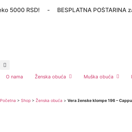
5000 RSD! - BESPLATNA POŠTARINA za svaku 
O nama
Ženska obuća
Muška obuća
Početna
>
Shop
>
Ženska obuća
>
Vera ženske klompe 196 – Cappu
NOVA KOLEKCIJA