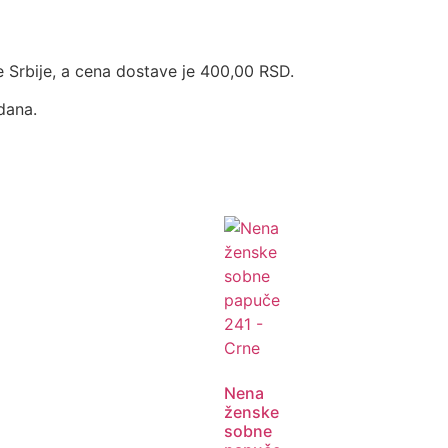
ke Srbije, a cena dostave je 400,00 RSD.
 dana.
Nena
ženske
sobne