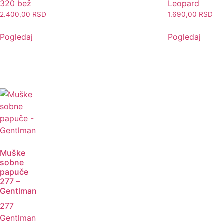
320 bež
Leopard
2.400,00
RSD
1.690,00
RSD
Pogledaj
Pogledaj
Muške
sobne
papuče
277 –
Gentlman
277
Gentlman