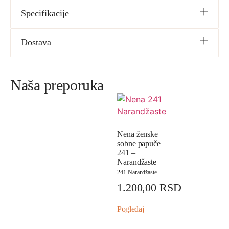
Specifikacije
Dostava
Naša preporuka
Nena ženske
sobne papuče
241 –
Narandžaste
241 Narandžaste
1.200,00
RSD
Pogledaj