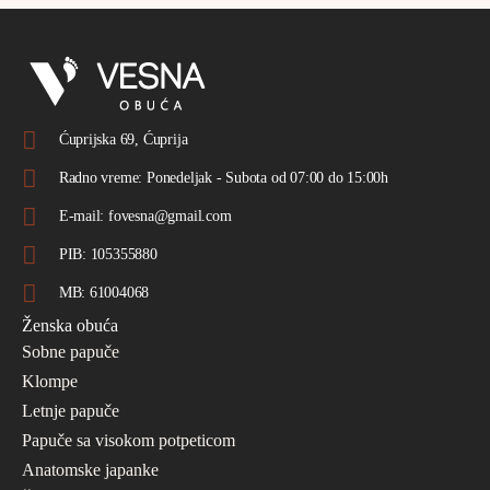
Ćuprijska 69, Ćuprija
Radno vreme: Ponedeljak - Subota od 07:00 do 15:00h
E-mail: fovesna@gmail.com
PIB: 105355880
MB: 61004068
Ženska obuća
Sobne papuče
Klompe
Letnje papuče
Papuče sa visokom potpeticom
Anatomske japanke