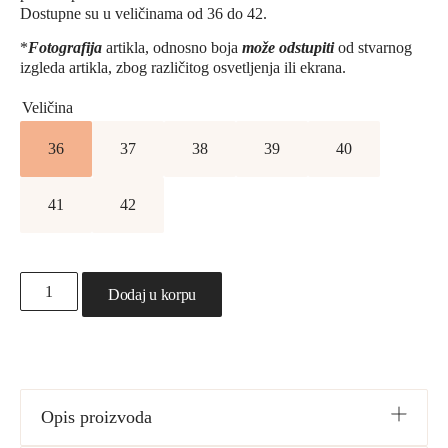
Dostupne su u veličinama od 36 do 42.
*
Fotografija
artikla, odnosno boja
može odstupiti
od stvarnog
izgleda artikla, zbog različitog osvetljenja ili ekrana.
Veličina
36
37
38
39
40
41
42
Dodaj u korpu
Opis proizvoda