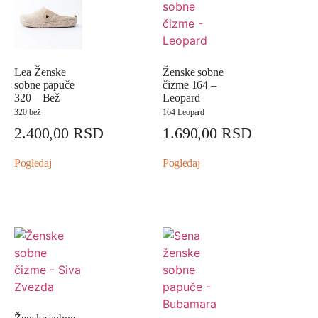
Lea Ženske
Ženske sobne
sobne papuče
čizme 164 –
320 – Bež
Leopard
320 bež
164 Leopard
2.400,00
RSD
1.690,00
RSD
Pogledaj
Pogledaj