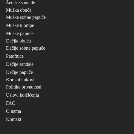
Ženske sandale
Muška obuća
Muške sobne papuče
Muške klompe
Muške papuče
Dečija obuća
Dečije sobne papuče
Patofnice
Dečije sandale
Dečije papuče
Korisni linkovi
Politika privatnosti
Uslovi korišćenja
FAQ
O nama
Kontakt