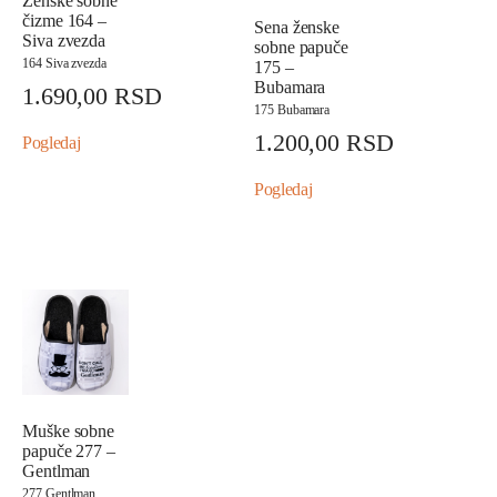
Ženske sobne
čizme 164 –
Sena ženske
Siva zvezda
sobne papuče
164 Siva zvezda
175 –
Bubamara
1.690,00
RSD
175 Bubamara
1.200,00
RSD
Pogledaj
Pogledaj
Muške sobne
papuče 277 –
Gentlman
277 Gentlman