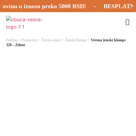
inu u iznosu preko 5000 RSD! - BESPLATNA POŠ
Nova
P
Početna
>
Prodavnica
>
Ženska obuća
>
Ženske klompe
>
Verona ženske klompe
328 – Zelene