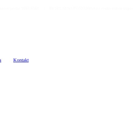
o 5000 RSD! - BESPLATNA POŠTARINA za svaku online kupovinu u iznosu
a
Kontakt