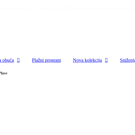
0 RSD! - BESPLATNA POŠTARINA za svaku online kupovinu u iznosu prek
a obuća
Plažni program
Nova kolekcija
Sniženj
Plave