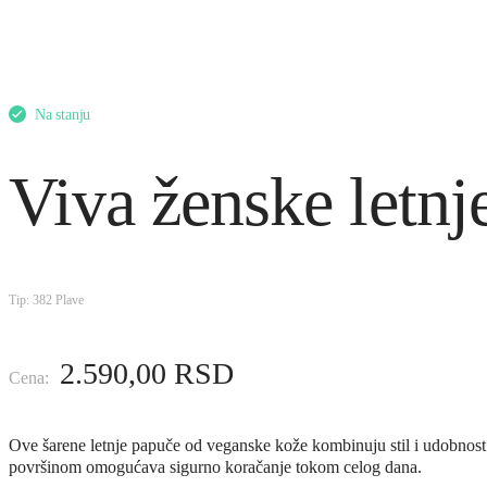
Na stanju
Viva ženske letnj
Tip: 382 Plave
2.590,00
RSD
Ove šarene letnje papuče od veganske kože kombinuju stil i udobnost
površinom omogućava sigurno koračanje tokom celog dana.