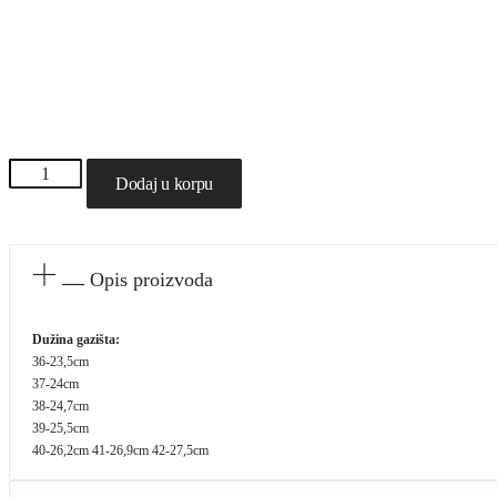
Viva
Dodaj u korpu
ženske
letnje
papuče
382
-
Opis proizvoda
Plave
količina
Dužina gazišta:
36-23,5cm
37-24cm
38-24,7cm
39-25,5cm
40-26,2cm 41-26,9cm 42-27,5cm