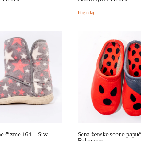
Pogledaj
e čizme 164 – Siva
Sena ženske sobne papuč
Bubamara