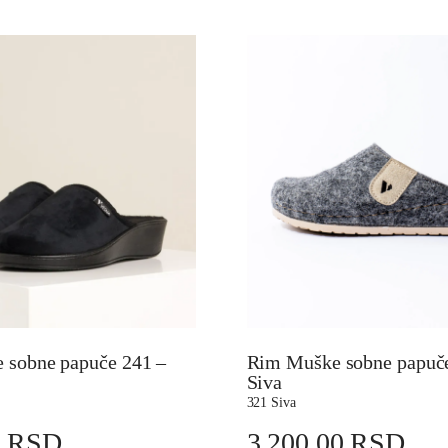
 sobne papuče 241 –
Rim Muške sobne papuče
Siva
321 Siva
0
RSD
3.200,00
RSD