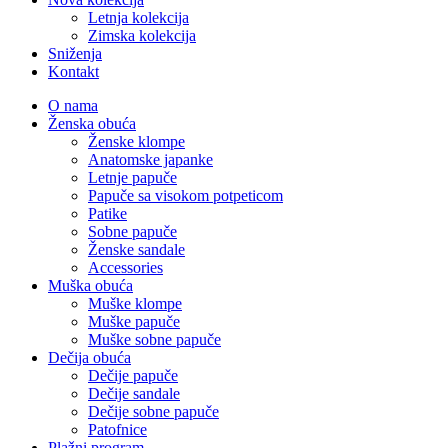
Letnja kolekcija
Zimska kolekcija
Sniženja
Kontakt
O nama
Ženska obuća
Ženske klompe
Anatomske japanke
Letnje papuče
Papuče sa visokom potpeticom
Patike
Sobne papuče
Ženske sandale
Accessories
Muška obuća
Muške klompe
Muške papuče
Muške sobne papuče
Dečija obuća
Dečije papuče
Dečije sandale
Dečije sobne papuče
Patofnice
Plažni program