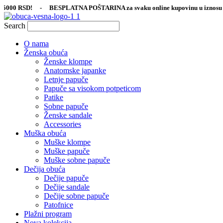
Skip
SD! - BESPLATNA POŠTARINA za svaku online kupovinu u iznosu preko 5
to
content
Search
O nama
Ženska obuća
Ženske klompe
Anatomske japanke
Letnje papuče
Papuče sa visokom potpeticom
Patike
Sobne papuče
Ženske sandale
Accessories
Muška obuća
Muške klompe
Muške papuče
Muške sobne papuče
Dečija obuća
Dečije papuče
Dečije sandale
Dečije sobne papuče
Patofnice
Plažni program
Nova kolekcija