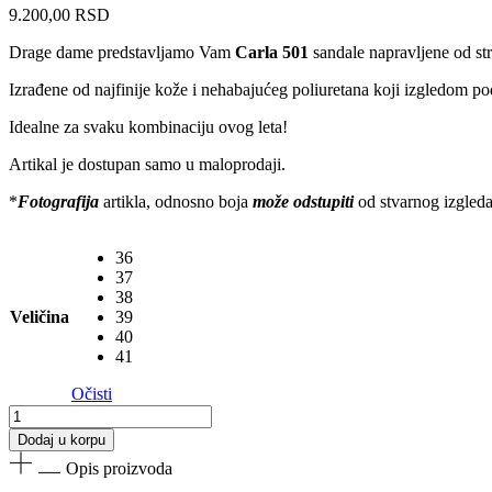
9.200,00
RSD
Drage dame predstavljamo Vam
Carla 501
sandale napravljene od str
Izrađene od najfinije kože i nehabajućeg poliuretana koji izgledom po
Idealne za svaku kombinaciju ovog leta!
Artikal je dostupan samo u maloprodaji.
*
Fotografija
artikla, odnosno boja
može odstupiti
od stvarnog izgleda a
36
37
38
Veličina
39
40
41
Očisti
Ženske
sandale
Dodaj u korpu
Carla
Opis proizvoda
501