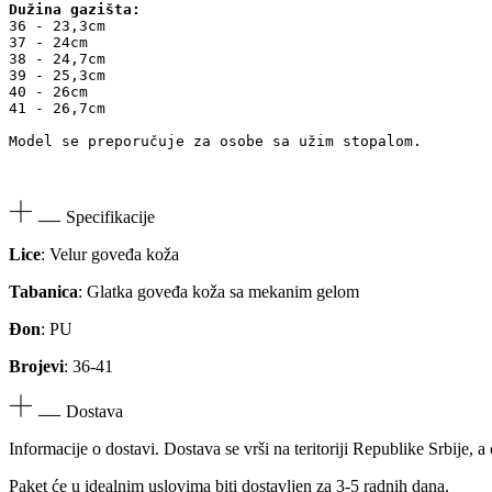
-
Dužina gazišta:
Crne
36 - 23,3cm

količina
37 - 24cm

38 - 24,7cm

39 - 25,3cm

40 - 26cm

41 - 26,7cm

Model se preporučuje za osobe sa užim stopalom.

Specifikacije
Lice
: Velur goveđa koža
Tabanica
: Glatka goveđa koža sa mekanim gelom
Đon
: PU
Brojevi
: 36-41
Dostava
Informacije o dostavi. Dostava se vrši na teritoriji Republike Srbije,
Paket će u idealnim uslovima biti dostavljen za 3-5 radnih dana.