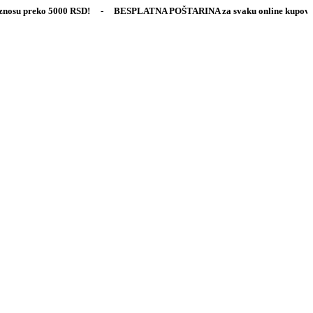
eko 5000 RSD! - BESPLATNA POŠTARINA za svaku online kupovinu u iznos