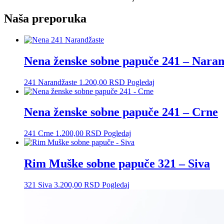
Naša preporuka
Nena ženske sobne papuče 241 – Naran
241 Narandžaste
1.200,00
RSD
Pogledaj
Nena ženske sobne papuče 241 – Crne
241 Crne
1.200,00
RSD
Pogledaj
Rim Muške sobne papuče 321 – Siva
321 Siva
3.200,00
RSD
Pogledaj