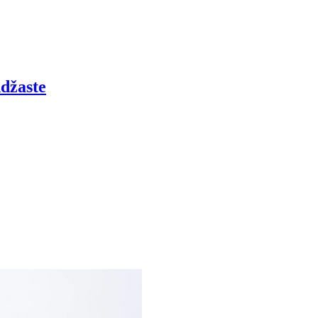
džaste