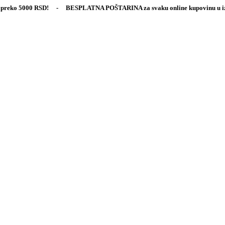
000 RSD! - BESPLATNA POŠTARINA za svaku online kupovinu u iznosu pr