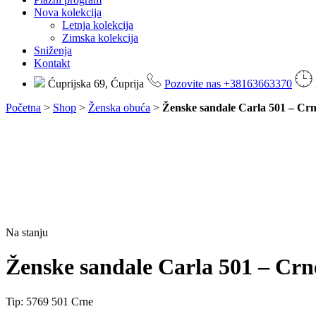
Nova kolekcija
Letnja kolekcija
Zimska kolekcija
Sniženja
Kontakt
Ćuprijska 69, Ćuprija
Pozovite nas +38163663370
Početna
>
Shop
>
Ženska obuća
>
Ženske sandale Carla 501 – Cr
LIMITED EDITION
Na stanju
Ženske sandale Carla 501 – Crn
Tip: 5769 501 Crne