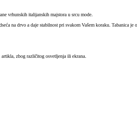
ane vrhunskih italijanskih majstora u srcu mode.
dseća na drvo a daje stabilnost pri svakom Vašem koraku. Tabanica je o
rtikla, zbog različitog osvetljenja ili ekrana.